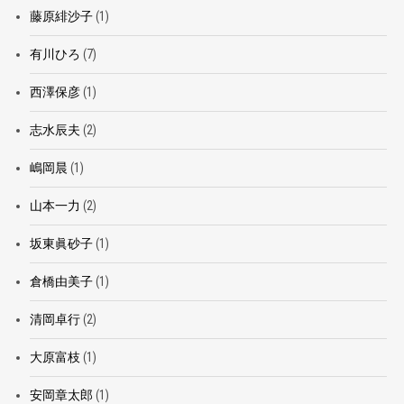
藤原緋沙子
(1)
有川ひろ
(7)
西澤保彦
(1)
志水辰夫
(2)
嶋岡晨
(1)
山本一力
(2)
坂東眞砂子
(1)
倉橋由美子
(1)
清岡卓行
(2)
大原富枝
(1)
安岡章太郎
(1)