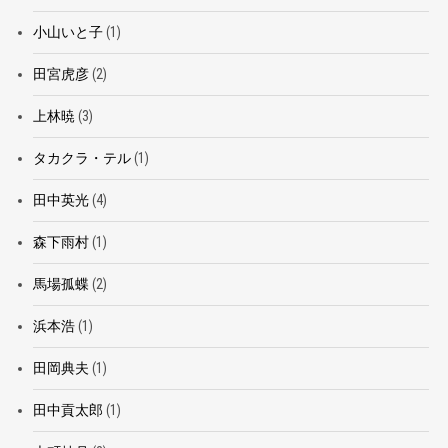
小山いと子
(1)
田宮虎彦
(2)
上林暁
(3)
タカクラ・テル
(1)
田中英光
(4)
森下雨村
(1)
馬場孤蝶
(2)
浜本浩
(1)
田岡典夫
(1)
田中貢太郎
(1)