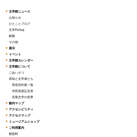
文学館ニュース
お知らせ
ひとことブログ
文学Pickup
館報
その他
展示
イベント
文学館カレンダー
文学館について
ごあいさつ
高知と文学者たち
50音別作家一覧
寺田寅彦記念室
宮尾文学の世界
館内マップ
アクセシビリティ
アクセスマップ
ミュージアムショップ
ご利用案内
観覧料