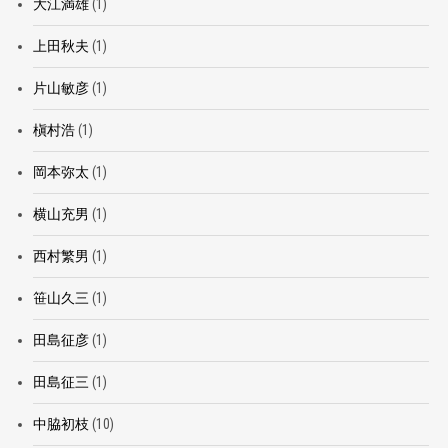
大江満雄
(1)
上田秋夫
(1)
片山敏彦
(1)
槇村浩
(1)
岡本弥太
(1)
横山充男
(1)
西村繁男
(1)
笹山久三
(1)
田島征彦
(1)
田島征三
(1)
中脇初枝
(10)