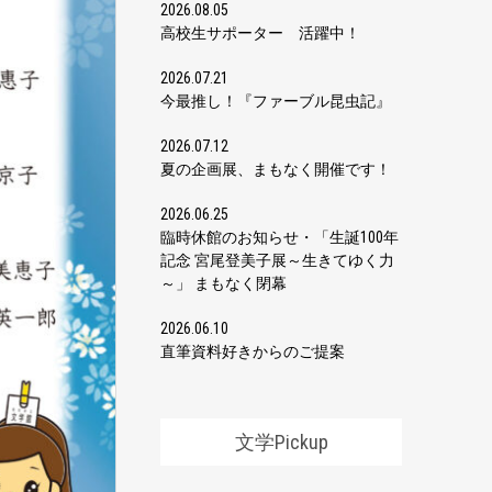
2026.08.05
高校生サポーター 活躍中！
2026.07.21
今最推し！『ファーブル昆虫記』
2026.07.12
夏の企画展、まもなく開催です！
2026.06.25
臨時休館のお知らせ・「生誕100年
記念 宮尾登美子展～生きてゆく力
～」 まもなく閉幕
2026.06.10
直筆資料好きからのご提案
文学Pickup