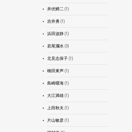
井伏鱒二
(1)
吉井勇
(1)
浜田波静
(1)
若尾瀾水
(3)
北見志保子
(1)
橋田東声
(1)
島崎曙海
(1)
大江満雄
(1)
上田秋夫
(1)
片山敏彦
(1)