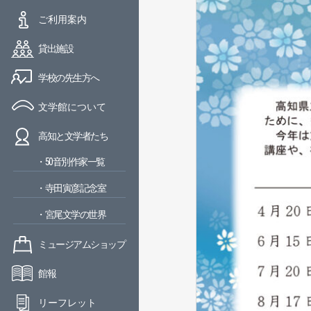
ご利用案内
貸出施設
学校の先生方へ
文学館について
高知と文学者たち
・50音別作家一覧
・寺田寅彦記念室
・宮尾文学の世界
ミュージアムショップ
館報
リーフレット