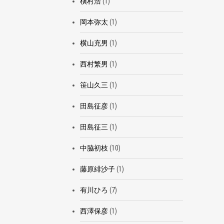
槇村浩
(1)
岡本弥太
(1)
横山充男
(1)
西村繁男
(1)
笹山久三
(1)
田島征彦
(1)
田島征三
(1)
中脇初枝
(10)
藤原緋沙子
(1)
有川ひろ
(7)
西澤保彦
(1)