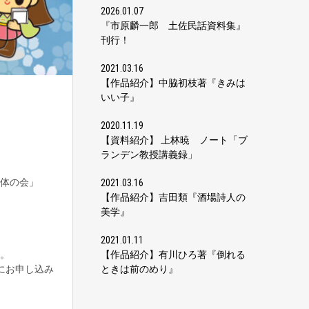
2026.01.07
『市原麟一郎 土佐民話資料集』
刊行！
2021.03.16
【作品紹介】中脇初枝著『きみは
いい子』
2020.11.19
【資料紹介】 上林暁 ノート「ブ
ランデン教授講義録」
体の会」
2021.03.16
【作品紹介】吉田類『酒場詩人の
美学』
2021.01.11
【作品紹介】有川ひろ著『倒れる
。
ときは前のめり』
館にお申し込み