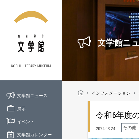
文学館ニ
KOCHI LITERARY MUSEUM
インフォメーション
文学館ニュース
展示
令和6年度
イベント
その他
2024.03.24
文学館カレンダー