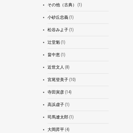
その他（古典）
(1)
小砂丘忠義
(1)
松谷みよ子
(1)
辻堂魁
(1)
畠中恵
(1)
近世文人
(8)
宮尾登美子
(10)
寺田寅彦
(14)
高浜虚子
(1)
司馬遼太郎
(1)
大岡昇平
(4)