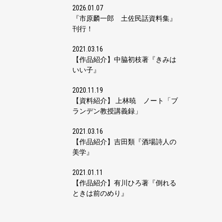
2026.01.07
『市原麟一郎 土佐民話資料集』
刊行！
2021.03.16
【作品紹介】中脇初枝著『きみは
いい子』
2020.11.19
【資料紹介】 上林暁 ノート「ブ
ランデン教授講義録」
2021.03.16
【作品紹介】吉田類『酒場詩人の
美学』
2021.01.11
【作品紹介】有川ひろ著『倒れる
ときは前のめり』