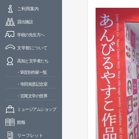
ご利用案内
貸出施設
学校の先生方へ
文学館について
高知と文学者たち
・50音別作家一覧
・寺田寅彦記念室
・宮尾文学の世界
ミュージアムショップ
館報
リーフレット