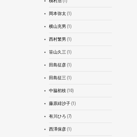
槇村浩
(1)
岡本弥太
(1)
横山充男
(1)
西村繁男
(1)
笹山久三
(1)
田島征彦
(1)
田島征三
(1)
中脇初枝
(10)
藤原緋沙子
(1)
有川ひろ
(7)
西澤保彦
(1)