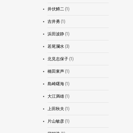
井伏鱒二
(1)
吉井勇
(1)
浜田波静
(1)
若尾瀾水
(3)
北見志保子
(1)
橋田東声
(1)
島崎曙海
(1)
大江満雄
(1)
上田秋夫
(1)
片山敏彦
(1)