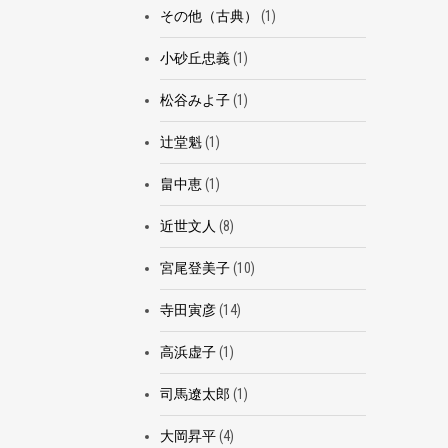
その他（古典）
(1)
小砂丘忠義
(1)
松谷みよ子
(1)
辻堂魁
(1)
畠中恵
(1)
近世文人
(8)
宮尾登美子
(10)
寺田寅彦
(14)
高浜虚子
(1)
司馬遼太郎
(1)
大岡昇平
(4)