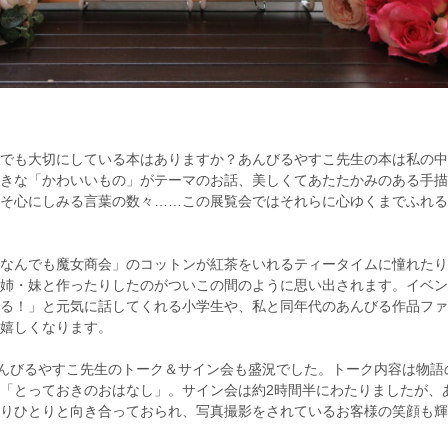
でも大切にしている本はありますか？あんびるやすこ先生の本は私の中
きな「かわいいもの」がテーマのお話、美しくてあたたかみのある手描
そ心にしみる言葉の数々……この展覧会ではそれらに心ゆくまでふれる
なんでも魔女商会」のコットンが紅茶をいれるティータイムに憧れたり
姉・妹と作ったりしたのがついこの間のように思い出されます。イベン
る！」と元気に話してくれる小学生や、私と同年代のあんびる作品ファ
嬉しくなります。
あんびるやすこ先生のトーク＆サイン会も盛況でした。トーク内容は物語
「とっておきのおはなし」。サイン会は約2時間半にわたりましたが、
りひとりと向き合っておられ、写真撮影をされているお客様の笑顔も輝