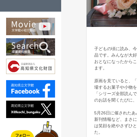
子どもの頃に読み、今
品です。みんなが大好
おとなになったからこ
ます。
原画を見ていると、「
場するお菓子や小物を
「シリーズ全部読んで
のお話を聞くたびに、
5月26日に催された
新刊情報など、まさに
は笑顔を絶やさずひと
た。