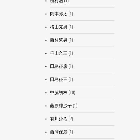
槇村浩
(1)
岡本弥太
(1)
横山充男
(1)
西村繁男
(1)
笹山久三
(1)
田島征彦
(1)
田島征三
(1)
中脇初枝
(10)
藤原緋沙子
(1)
有川ひろ
(7)
西澤保彦
(1)