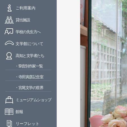
ご利用案内
貸出施設
学校の先生方へ
文学館について
高知と文学者たち
・50音別作家一覧
・寺田寅彦記念室
・宮尾文学の世界
ミュージアムショップ
館報
リーフレット