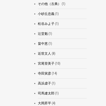
その他（古典）
(1)
小砂丘忠義
(1)
松谷みよ子
(1)
辻堂魁
(1)
畠中恵
(1)
近世文人
(8)
宮尾登美子
(10)
寺田寅彦
(14)
高浜虚子
(1)
司馬遼太郎
(1)
大岡昇平
(4)