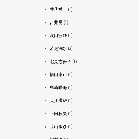
井伏鱒二
(1)
吉井勇
(1)
浜田波静
(1)
若尾瀾水
(3)
北見志保子
(1)
橋田東声
(1)
島崎曙海
(1)
大江満雄
(1)
上田秋夫
(1)
片山敏彦
(1)