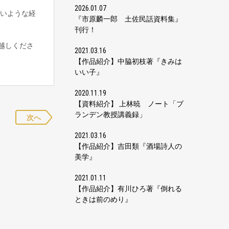
2026.01.07
いような経
『市原麟一郎 土佐民話資料集』
刊行！
越しくださ
2021.03.16
【作品紹介】中脇初枝著『きみは
いい子』
2020.11.19
【資料紹介】 上林暁 ノート「ブ
ランデン教授講義録」
次へ
2021.03.16
【作品紹介】吉田類『酒場詩人の
美学』
2021.01.11
【作品紹介】有川ひろ著『倒れる
ときは前のめり』