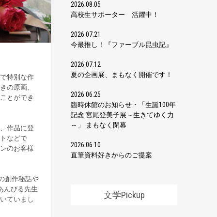
2026.08.05
高校生サポーター 活躍中！
2026.07.21
今最推し！『ファーブル昆虫記』
2026.07.12
夏の企画展、まもなく開催です！
で特別な作
きの原画、
2026.06.25
ことができ
臨時休館のお知らせ・「生誕100年
記念 宮尾登美子展～生きてゆく力
～」 まもなく閉幕
、作品に登
トなどで
2026.06.10
ンのお客様
直筆資料好きからのご提案
の創作秘話や
あんびる先生
文学Pickup
いていまし