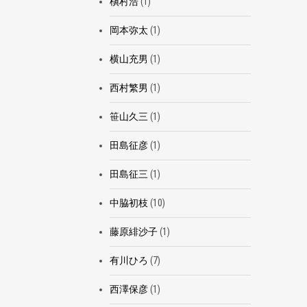
槇村浩
(1)
岡本弥太
(1)
横山充男
(1)
西村繁男
(1)
笹山久三
(1)
田島征彦
(1)
田島征三
(1)
中脇初枝
(10)
藤原緋沙子
(1)
有川ひろ
(7)
西澤保彦
(1)