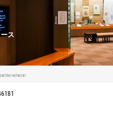
ュース
240706144746181
46181