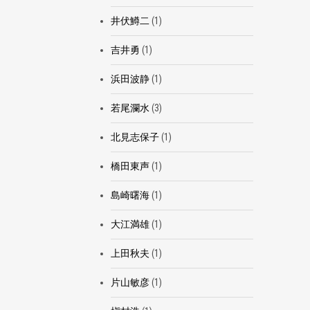
井伏鱒二
(1)
吉井勇
(1)
浜田波静
(1)
若尾瀾水
(3)
北見志保子
(1)
橋田東声
(1)
島崎曙海
(1)
大江満雄
(1)
上田秋夫
(1)
片山敏彦
(1)