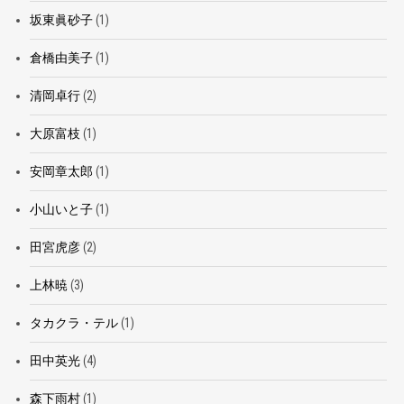
坂東眞砂子
(1)
倉橋由美子
(1)
清岡卓行
(2)
大原富枝
(1)
安岡章太郎
(1)
小山いと子
(1)
田宮虎彦
(2)
上林暁
(3)
タカクラ・テル
(1)
田中英光
(4)
森下雨村
(1)