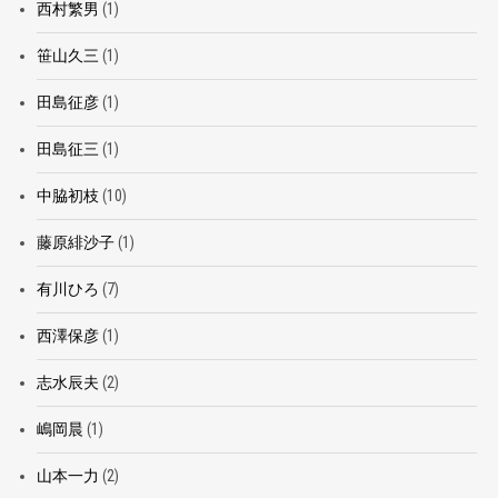
西村繁男
(1)
笹山久三
(1)
田島征彦
(1)
田島征三
(1)
中脇初枝
(10)
藤原緋沙子
(1)
有川ひろ
(7)
西澤保彦
(1)
志水辰夫
(2)
嶋岡晨
(1)
山本一力
(2)