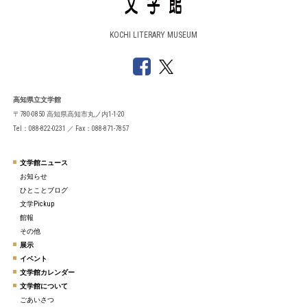
KOCHI LITERARY MUSEUM
高知県立文学館
〒780-0850 高知県高知市丸ノ内1-1-20
Tel：088-822-0231 ／ Fax：088-871-7857
文学館ニュース
お知らせ
ひとことブログ
文学Pickup
館報
その他
展示
イベント
文学館カレンダー
文学館について
ごあいさつ