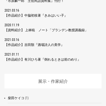
『市原麟一郎 土佐民話資料集』刊行！
2021.03.16
【作品紹介】中脇初枝著『きみはいい子』
2020.11.19
【資料紹介】 上林暁 ノート「ブランデン教授講義録」
2021.03.16
【作品紹介】吉田類『酒場詩人の美学』
2021.01.11
【作品紹介】有川ひろ著『倒れるときは前のめり』
展示・作家紹介
柴田ケイコ
(1)