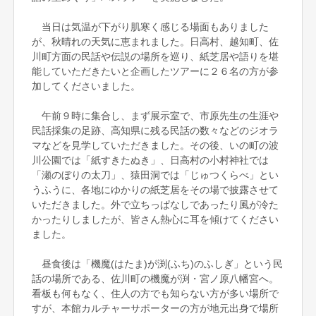
当日は気温が下がり肌寒く感じる場面もありました
が、秋晴れの天気に恵まれました。日高村、越知町、佐
川町方面の民話や伝説の場所を巡り、紙芝居や語りを堪
能していただきたいと企画したツアーに２６名の方が参
加してくださいました。
午前９時に集合し、まず展示室で、市原先生の生涯や
民話採集の足跡、高知県に残る民話の数々などのジオラ
マなどを見学していただきました。その後、いの町の波
川公園では「紙すきたぬき」、日高村の小村神社では
「瀬のぼりの太刀」、猿田洞では「じゅつくらべ」とい
うふうに、各地にゆかりの紙芝居をその場で披露させて
いただきました。外で立ちっぱなしであったり風が冷た
かったりしましたが、皆さん熱心に耳を傾けてください
ました。
昼食後は「機魔(はたま)が渕(ふち)のふしぎ」という民
話の場所である、佐川町の機魔が渕・宮ノ原八幡宮へ。
看板も何もなく、住人の方でも知らない方が多い場所で
すが、本館カルチャーサポーターの方が地元出身で場所