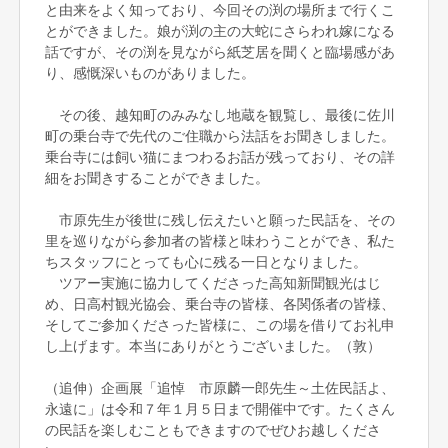
と由来をよく知っており、今回その渕の場所まで行くこ
とができました。娘が渕の主の大蛇にさらわれ嫁になる
話ですが、その渕を見ながら紙芝居を聞くと臨場感があ
り、感慨深いものがありました。
その後、越知町のみみなし地蔵を観覧し、最後に佐川
町の乗台寺で先代のご住職から法話をお聞きしました。
乗台寺には飼い猫にまつわるお話が残っており、その詳
細をお聞きすることができました。
市原先生が後世に残し伝えたいと願った民話を、その
里を巡りながら参加者の皆様と味わうことができ、私た
ちスタッフにとっても心に残る一日となりました。
ツアー実施に協力してくださった高知新聞観光はじ
め、日高村観光協会、乗台寺の皆様、各関係者の皆様、
そしてご参加くださった皆様に、この場を借りてお礼申
し上げます。本当にありがとうございました。（敦）
（追伸）企画展「追悼 市原麟一郎先生～土佐民話よ、
永遠に」は令和７年１月５日まで開催中です。たくさん
の民話を楽しむこともできますのでぜひお越しくださ