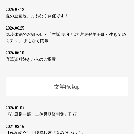
2026.07.12
夏の企画展、まもなく開催です！
2026.06.25
臨時休館のお知らせ・「生誕100年記念 宮尾登美子展～生きてゆ
く力～」 まもなく閉幕
2026.06.10
直筆資料好きからのご提案
文学Pickup
2026.01.07
『市原麟一郎 土佐民話資料集』刊行！
2021.03.16
【作品紹介】中脇初枝著『きみはいい子』