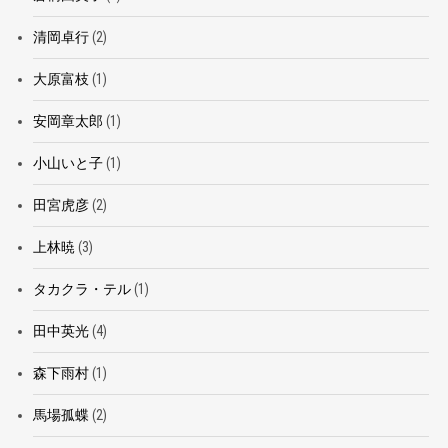
清岡卓行
(2)
大原富枝
(1)
安岡章太郎
(1)
小山いと子
(1)
田宮虎彦
(2)
上林暁
(3)
タカクラ・テル
(1)
田中英光
(4)
森下雨村
(1)
馬場孤蝶
(2)