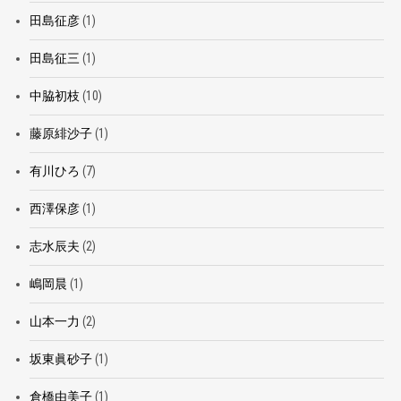
田島征彦
(1)
田島征三
(1)
中脇初枝
(10)
藤原緋沙子
(1)
有川ひろ
(7)
西澤保彦
(1)
志水辰夫
(2)
嶋岡晨
(1)
山本一力
(2)
坂東眞砂子
(1)
倉橋由美子
(1)