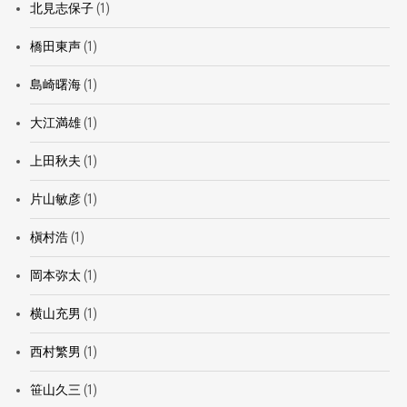
北見志保子
(1)
橋田東声
(1)
島崎曙海
(1)
大江満雄
(1)
上田秋夫
(1)
片山敏彦
(1)
槇村浩
(1)
岡本弥太
(1)
横山充男
(1)
西村繁男
(1)
笹山久三
(1)