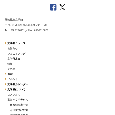
高知県立文学館
〒780-0850 高知県高知市丸ノ内1-1-20
Tel：088-822-0231 ／ Fax：088-871-7857
文学館ニュース
お知らせ
ひとことブログ
文学Pickup
館報
その他
展示
イベント
文学館カレンダー
文学館について
ごあいさつ
高知と文学者たち
50音別作家一覧
寺田寅彦記念室