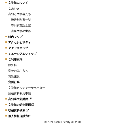
文学館について
ごあいさつ
高知と文学者たち
50音別作家一覧
寺田寅彦記念室
宮尾文学の世界
館内マップ
アクセシビリティ
アクセスマップ
ミュージアムショップ
ご利用案内
観覧料
学校の先生方へ
貸出施設
定例行事
文学館カルチャーサポーター
所蔵資料利用申請
高知県文化財団
文学館の紹介動画
収蔵資料検索
個人情報保護方針
2021 Kochi Literary Museum.