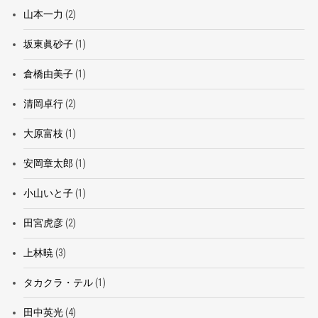
山本一力
(2)
坂東眞砂子
(1)
倉橋由美子
(1)
清岡卓行
(2)
大原富枝
(1)
安岡章太郎
(1)
小山いと子
(1)
田宮虎彦
(2)
上林暁
(3)
タカクラ・テル
(1)
田中英光
(4)