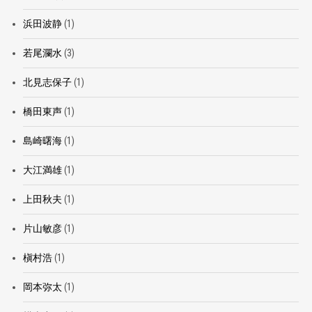
浜田波静
(1)
若尾瀾水
(3)
北見志保子
(1)
橋田東声
(1)
島崎曙海
(1)
大江満雄
(1)
上田秋夫
(1)
片山敏彦
(1)
槇村浩
(1)
岡本弥太
(1)