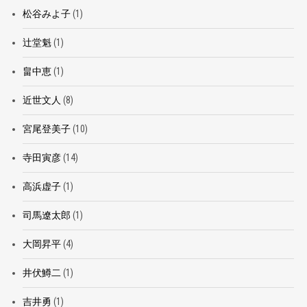
松谷みよ子
(1)
辻堂魁
(1)
畠中恵
(1)
近世文人
(8)
宮尾登美子
(10)
寺田寅彦
(14)
高浜虚子
(1)
司馬遼太郎
(1)
大岡昇平
(4)
井伏鱒二
(1)
吉井勇
(1)