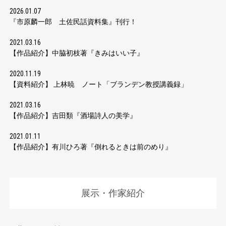
2026.01.07
『市原麟一郎 土佐民話資料集』刊行！
2021.03.16
【作品紹介】中脇初枝著『きみはいい子』
2020.11.19
【資料紹介】 上林暁 ノート「ブランデン教授講義録」
2021.03.16
【作品紹介】吉田類『酒場詩人の美学』
2021.01.11
【作品紹介】有川ひろ著『倒れるときは前のめり』
展示・作家紹介