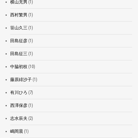
横山充男
(1)
西村繁男
(1)
笹山久三
(1)
田島征彦
(1)
田島征三
(1)
中脇初枝
(10)
藤原緋沙子
(1)
有川ひろ
(7)
西澤保彦
(1)
志水辰夫
(2)
嶋岡晨
(1)