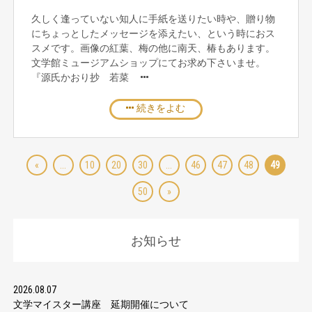
久しく逢っていない知人に手紙を送りたい時や、贈り物
にちょっとしたメッセージを添えたい、という時におス
スメです。画像の紅葉、梅の他に南天、椿もあります。
文学館ミュージアムショップにてお求め下さいませ。
『源氏かおり抄 若菜
続きをよむ
«
...
10
20
30
...
46
47
48
49
50
»
お知らせ
2026.08.07
文学マイスター講座 延期開催について