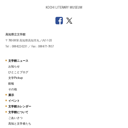
KOCHI LITERARY MUSEUM
高知県立文学館
〒780-0850 高知県高知市丸ノ内1-1-20
Tel：088-822-0231 ／ Fax：088-871-7857
文学館ニュース
お知らせ
ひとことブログ
文学Pickup
館報
その他
展示
イベント
文学館カレンダー
文学館について
ごあいさつ
高知と文学者たち