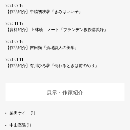
2021.03.16
【作品紹介】中脇初枝著『きみはいい子』
2020.11.19
【資料紹介】 上林暁 ノート「ブランデン教授講義録」
2021.03.16
【作品紹介】吉田類『酒場詩人の美学』
2021.01.11
【作品紹介】有川ひろ著『倒れるときは前のめり』
展示・作家紹介
柴田ケイコ
(1)
中山高陽
(1)