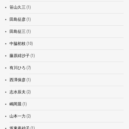
笹山久三
(1)
田島征彦
(1)
田島征三
(1)
中脇初枝
(10)
藤原緋沙子
(1)
有川ひろ
(7)
西澤保彦
(1)
志水辰夫
(2)
嶋岡晨
(1)
山本一力
(2)
坂東眞砂子
(1)