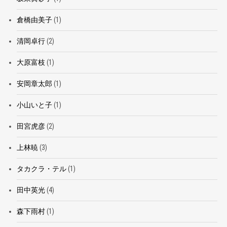
倉橋由美子
(1)
清岡卓行
(2)
大原富枝
(1)
安岡章太郎
(1)
小山いと子
(1)
田宮虎彦
(2)
上林暁
(3)
タカクラ・テル
(1)
田中英光
(4)
森下雨村
(1)