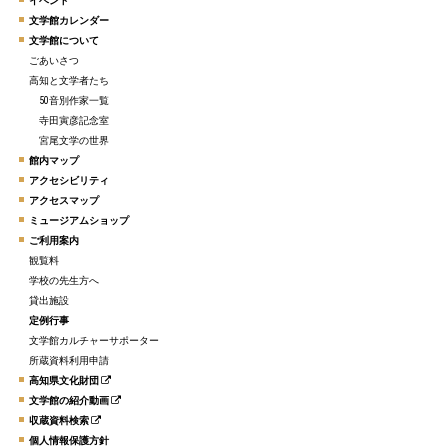
イベント
文学館カレンダー
文学館について
ごあいさつ
高知と文学者たち
50音別作家一覧
寺田寅彦記念室
宮尾文学の世界
館内マップ
アクセシビリティ
アクセスマップ
ミュージアムショップ
ご利用案内
観覧料
学校の先生方へ
貸出施設
定例行事
文学館カルチャーサポーター
所蔵資料利用申請
高知県文化財団
文学館の紹介動画
収蔵資料検索
個人情報保護方針