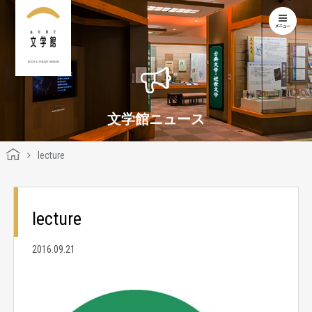
KOCHI LITERARY MUSEUM
文学館ニュース
lecture
lecture
2016.09.21