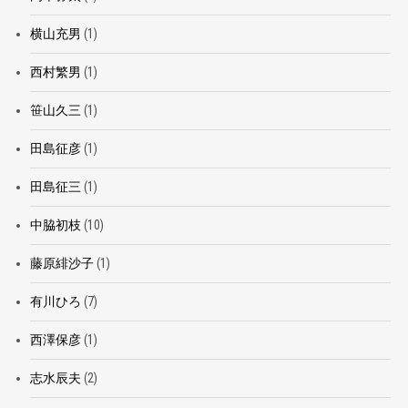
横山充男
(1)
西村繁男
(1)
笹山久三
(1)
田島征彦
(1)
田島征三
(1)
中脇初枝
(10)
藤原緋沙子
(1)
有川ひろ
(7)
西澤保彦
(1)
志水辰夫
(2)