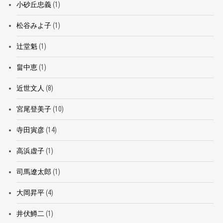
小砂丘忠義
(1)
松谷みよ子
(1)
辻堂魁
(1)
畠中恵
(1)
近世文人
(8)
宮尾登美子
(10)
寺田寅彦
(14)
高浜虚子
(1)
司馬遼太郎
(1)
大岡昇平
(4)
井伏鱒二
(1)