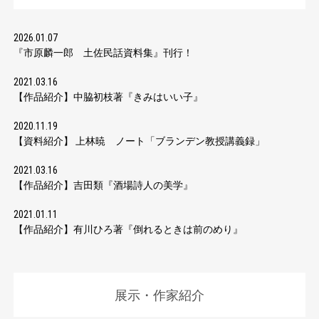
2026.01.07
『市原麟一郎 土佐民話資料集』刊行！
2021.03.16
【作品紹介】中脇初枝著『きみはいい子』
2020.11.19
【資料紹介】 上林暁 ノート「ブランデン教授講義録」
2021.03.16
【作品紹介】吉田類『酒場詩人の美学』
2021.01.11
【作品紹介】有川ひろ著『倒れるときは前のめり』
展示・作家紹介