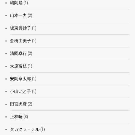
嶋岡晨
(1)
山本一力
(2)
坂東眞砂子
(1)
倉橋由美子
(1)
清岡卓行
(2)
大原富枝
(1)
安岡章太郎
(1)
小山いと子
(1)
田宮虎彦
(2)
上林暁
(3)
タカクラ・テル
(1)