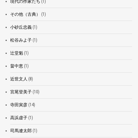
現代の作家たち
(1)
その他（古典）
(1)
小砂丘忠義
(1)
松谷みよ子
(1)
辻堂魁
(1)
畠中恵
(1)
近世文人
(8)
宮尾登美子
(10)
寺田寅彦
(14)
高浜虚子
(1)
司馬遼太郎
(1)