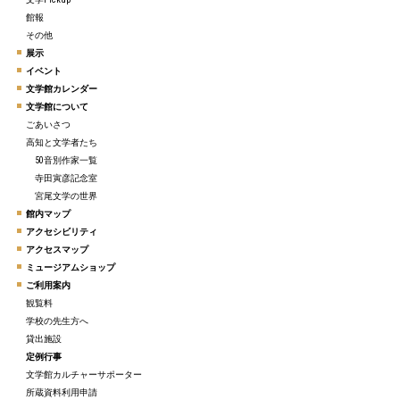
館報
その他
展示
イベント
文学館カレンダー
文学館について
ごあいさつ
高知と文学者たち
50音別作家一覧
寺田寅彦記念室
宮尾文学の世界
館内マップ
アクセシビリティ
アクセスマップ
ミュージアムショップ
ご利用案内
観覧料
学校の先生方へ
貸出施設
定例行事
文学館カルチャーサポーター
所蔵資料利用申請