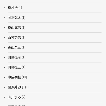
槇村浩
(1)
岡本弥太
(1)
横山充男
(1)
西村繁男
(1)
笹山久三
(1)
田島征彦
(1)
田島征三
(1)
中脇初枝
(10)
藤原緋沙子
(1)
有川ひろ
(7)