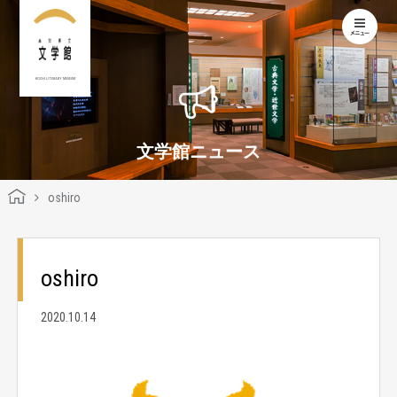
KOCHI LITERARY MUSEUM
文学館ニュース
oshiro
oshiro
2020.10.14