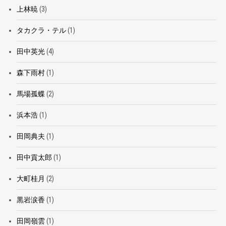
上林暁
(3)
タカクラ・テル
(1)
田中英光
(4)
森下雨村
(1)
馬場孤蝶
(2)
浜本浩
(1)
田岡典夫
(1)
田中貢太郎
(1)
大町桂月
(2)
黒岩涙香
(1)
田岡嶺雲
(1)