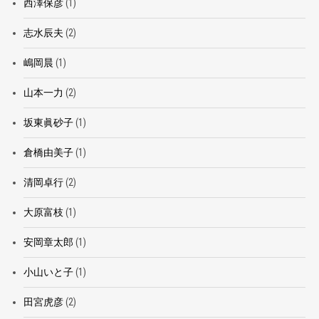
西澤保彦
(1)
志水辰夫
(2)
嶋岡晨
(1)
山本一力
(2)
坂東眞砂子
(1)
倉橋由美子
(1)
清岡卓行
(2)
大原富枝
(1)
安岡章太郎
(1)
小山いと子
(1)
田宮虎彦
(2)