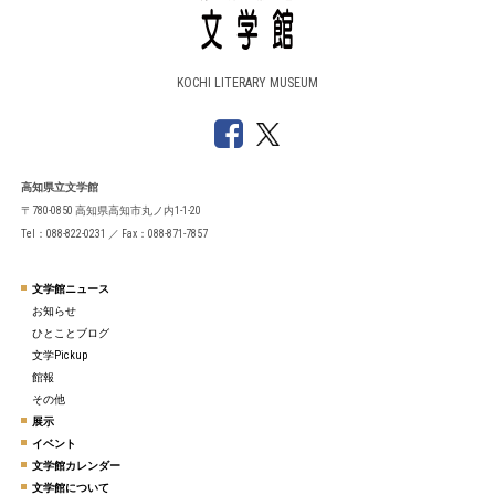
KOCHI LITERARY MUSEUM
高知県立文学館
〒780-0850 高知県高知市丸ノ内1-1-20
Tel：088-822-0231 ／ Fax：088-871-7857
文学館ニュース
お知らせ
ひとことブログ
文学Pickup
館報
その他
展示
イベント
文学館カレンダー
文学館について