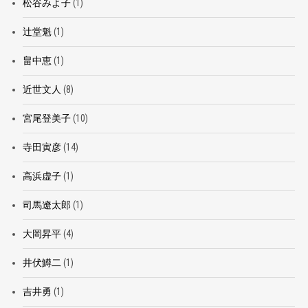
松谷みよ子
(1)
辻堂魁
(1)
畠中恵
(1)
近世文人
(8)
宮尾登美子
(10)
寺田寅彦
(14)
高浜虚子
(1)
司馬遼太郎
(1)
大岡昇平
(4)
井伏鱒二
(1)
吉井勇
(1)