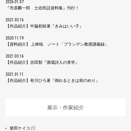
2026.01.07
『市原麟一郎 土佐民話資料集』刊行！
2021.03.16
【作品紹介】中脇初枝著『きみはいい子』
2020.11.19
【資料紹介】 上林暁 ノート「ブランデン教授講義録」
2021.03.16
【作品紹介】吉田類『酒場詩人の美学』
2021.01.11
【作品紹介】有川ひろ著『倒れるときは前のめり』
展示・作家紹介
柴田ケイコ
(1)