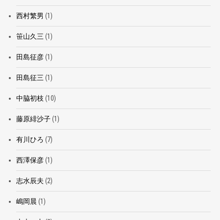
西村繁男
(1)
笹山久三
(1)
田島征彦
(1)
田島征三
(1)
中脇初枝
(10)
藤原緋沙子
(1)
有川ひろ
(7)
西澤保彦
(1)
志水辰夫
(2)
嶋岡晨
(1)