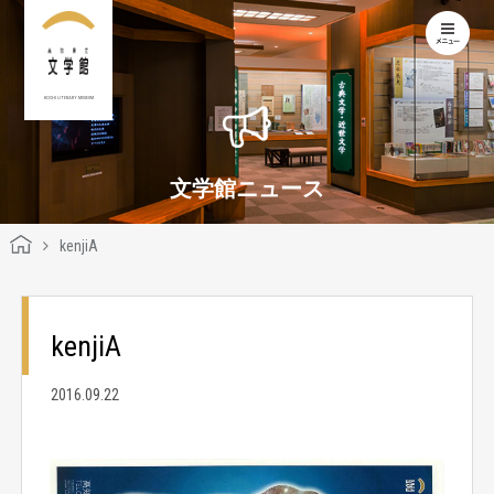
KOCHI LITERARY MUSEUM
文学館ニュース
kenjiA
kenjiA
2016.09.22