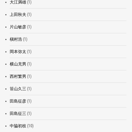
大江満雄
(1)
上田秋夫
(1)
片山敏彦
(1)
槇村浩
(1)
岡本弥太
(1)
横山充男
(1)
西村繁男
(1)
笹山久三
(1)
田島征彦
(1)
田島征三
(1)
中脇初枝
(10)