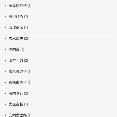
藤原緋沙子
(1)
有川ひろ
(7)
西澤保彦
(1)
志水辰夫
(2)
嶋岡晨
(1)
山本一力
(2)
坂東眞砂子
(1)
倉橋由美子
(1)
清岡卓行
(2)
大原富枝
(1)
安岡章太郎
(1)