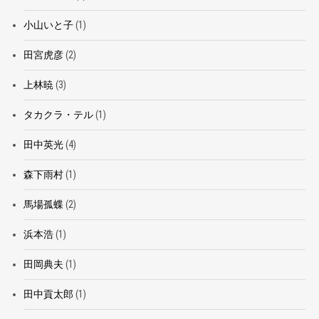
小山いと子
(1)
田宮虎彦
(2)
上林暁
(3)
タカクラ・テル
(1)
田中英光
(4)
森下雨村
(1)
馬場孤蝶
(2)
浜本浩
(1)
田岡典夫
(1)
田中貢太郎
(1)