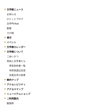
文学館ニュース
お知らせ
ひとことブログ
文学Pickup
館報
その他
展示
イベント
文学館カレンダー
文学館について
ごあいさつ
高知と文学者たち
50音別作家一覧
寺田寅彦記念室
宮尾文学の世界
館内マップ
アクセシビリティ
アクセスマップ
ミュージアムショップ
ご利用案内
観覧料