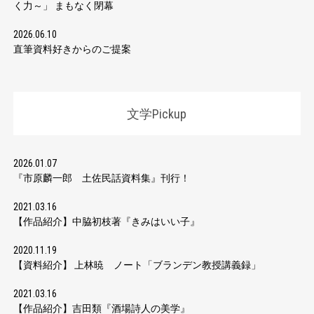
く力～」 まもなく閉幕
2026.06.10
直筆資料好きからのご提案
文学Pickup
2026.01.07
『市原麟一郎 土佐民話資料集』刊行！
2021.03.16
【作品紹介】中脇初枝著『きみはいい子』
2020.11.19
【資料紹介】 上林暁 ノート「ブランデン教授講義録」
2021.03.16
【作品紹介】吉田類『酒場詩人の美学』