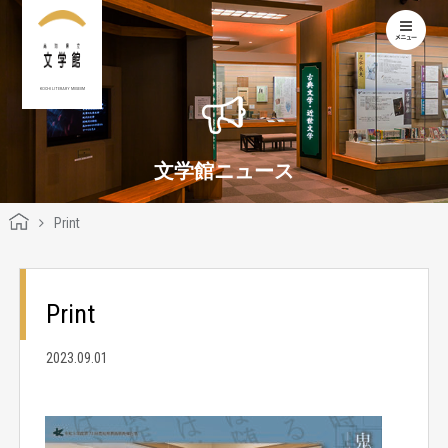
KOCHI LITERARY MUSEUM
文学館ニュース
Print
Print
2023.09.01