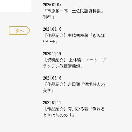
2026.01.07
『市原麟一郎 土佐民話資料集』
刊行！
2021.03.16
次へ
【作品紹介】中脇初枝著『きみは
いい子』
2020.11.19
【資料紹介】 上林暁 ノート「ブ
ランデン教授講義録」
2021.03.16
【作品紹介】吉田類『酒場詩人の
美学』
2021.01.11
【作品紹介】有川ひろ著『倒れる
ときは前のめり』