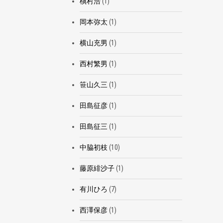
槇村浩
(1)
岡本弥太
(1)
横山充男
(1)
西村繁男
(1)
笹山久三
(1)
田島征彦
(1)
田島征三
(1)
中脇初枝
(10)
藤原緋沙子
(1)
有川ひろ
(7)
西澤保彦
(1)