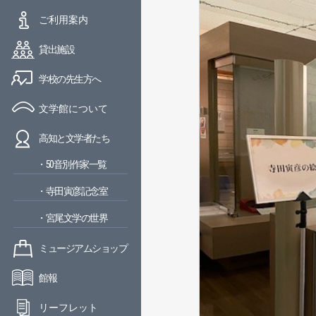
ご利用案内
貸出施設
学校の先生方へ
文学館について
高知と文学者たち
・50音別作家一覧
・寺田寅彦記念室
・宮尾文学の世界
ミュージアムショップ
館報
リーフレット