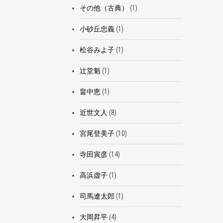
その他（古典）
(1)
小砂丘忠義
(1)
松谷みよ子
(1)
辻堂魁
(1)
畠中恵
(1)
近世文人
(8)
宮尾登美子
(10)
寺田寅彦
(14)
高浜虚子
(1)
司馬遼太郎
(1)
大岡昇平
(4)