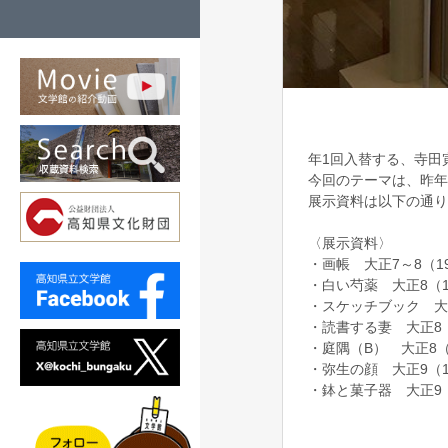
年1回入替する、寺田
今回のテーマは、昨年
展示資料は以下の通り
〈展示資料〉
・画帳 大正7～8（19
・白い芍薬 大正8（1
・スケッチブック 大正
・読書する妻 大正8（
・庭隅（B） 大正8（
・弥生の顔 大正9（1
・鉢と菓子器 大正9（