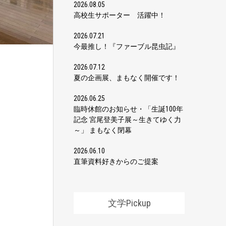
2026.08.05
高校生サポーター 活躍中！
2026.07.21
今最推し！『ファーブル昆虫記』
2026.07.12
夏の企画展、まもなく開催です！
2026.06.25
臨時休館のお知らせ・「生誕100年
記念 宮尾登美子展～生きてゆく力
～」 まもなく閉幕
2026.06.10
直筆資料好きからのご提案
文学Pickup