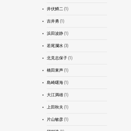
井伏鱒二
(1)
吉井勇
(1)
浜田波静
(1)
若尾瀾水
(3)
北見志保子
(1)
橋田東声
(1)
島崎曙海
(1)
大江満雄
(1)
上田秋夫
(1)
片山敏彦
(1)