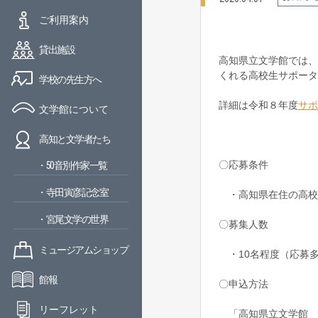
ご利用案内
貸出施設
高知県立文学館では、
くれる高校生サポータ
学校の先生方へ
詳細は令和８年度
サポ
文学館について
高知と文学者たち
〇応募条件
・50音別作家一覧
・寺田寅彦記念室
・高知県在住の高校
・宮尾文学の世界
〇募集人数
ミュージアムショップ
・10名程度（応募
館報
〇申込方法
リーフレット
「高知県立文学館