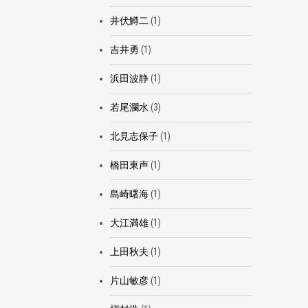
井伏鱒二
(1)
吉井勇
(1)
浜田波静
(1)
若尾瀾水
(3)
北見志保子
(1)
橋田東声
(1)
島崎曙海
(1)
大江満雄
(1)
上田秋夫
(1)
片山敏彦
(1)