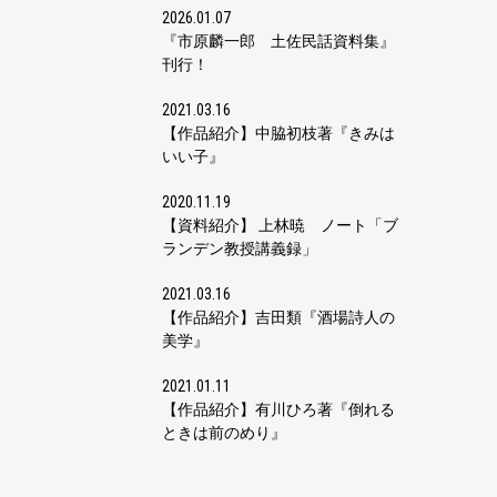
2026.01.07
『市原麟一郎 土佐民話資料集』
刊行！
2021.03.16
【作品紹介】中脇初枝著『きみは
いい子』
2020.11.19
【資料紹介】 上林暁 ノート「ブ
ランデン教授講義録」
2021.03.16
【作品紹介】吉田類『酒場詩人の
美学』
2021.01.11
【作品紹介】有川ひろ著『倒れる
ときは前のめり』