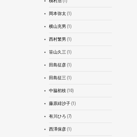
槇村浩
(1)
岡本弥太
(1)
横山充男
(1)
西村繁男
(1)
笹山久三
(1)
田島征彦
(1)
田島征三
(1)
中脇初枝
(10)
藤原緋沙子
(1)
有川ひろ
(7)
西澤保彦
(1)