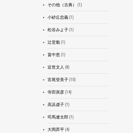
その他（古典）
(1)
小砂丘忠義
(1)
松谷みよ子
(1)
辻堂魁
(1)
畠中恵
(1)
近世文人
(8)
宮尾登美子
(10)
寺田寅彦
(14)
高浜虚子
(1)
司馬遼太郎
(1)
大岡昇平
(4)