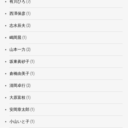
有川ひろ
(7)
西澤保彦
(1)
志水辰夫
(2)
嶋岡晨
(1)
山本一力
(2)
坂東眞砂子
(1)
倉橋由美子
(1)
清岡卓行
(2)
大原富枝
(1)
安岡章太郎
(1)
小山いと子
(1)