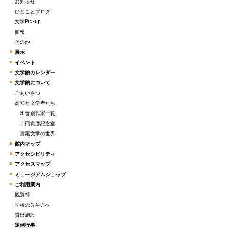
お知らせ
ひとことブログ
文学Pickup
館報
その他
展示
イベント
文学館カレンダー
文学館について
ごあいさつ
高知と文学者たち
50音別作家一覧
寺田寅彦記念室
宮尾文学の世界
館内マップ
アクセシビリティ
アクセスマップ
ミュージアムショップ
ご利用案内
観覧料
学校の先生方へ
貸出施設
定例行事