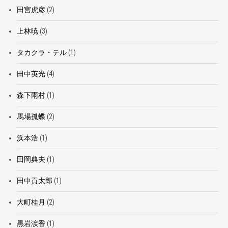
田宮虎彦
(2)
上林暁
(3)
タカクラ・テル
(1)
田中英光
(4)
森下雨村
(1)
馬場孤蝶
(2)
浜本浩
(1)
田岡典夫
(1)
田中貢太郎
(1)
大町桂月
(2)
黒岩涙香
(1)