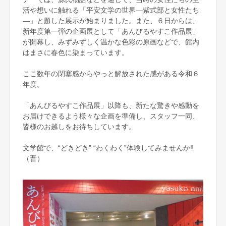
活や想いに触れる「平安文学の世界―紫式部と女性たち
―」と題した展示が始まりました。また、６日からは、
新年度第一弾の企画展として「あんびるやすこ作品展」
が開幕し、みずみずしく温かな色彩の原画などで、館内
はまさに春色に染まっています。
ここ数年の閉塞感からやっと解放された感がある令和６
年度。
「あんびるやすこ作品展」以降も、新たな驚きや感動を
お届けできるよう様々な企画を準備し、スタッフ一同、
皆様のお越しをお待ちしています。
文学館で、“どきどき” “わくわく”体験してみませんか‼
（晋）