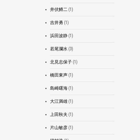
井伏鱒二
(1)
吉井勇
(1)
浜田波静
(1)
若尾瀾水
(3)
北見志保子
(1)
橋田東声
(1)
島崎曙海
(1)
大江満雄
(1)
上田秋夫
(1)
片山敏彦
(1)