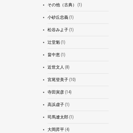
その他（古典）
(1)
小砂丘忠義
(1)
松谷みよ子
(1)
辻堂魁
(1)
畠中恵
(1)
近世文人
(8)
宮尾登美子
(10)
寺田寅彦
(14)
高浜虚子
(1)
司馬遼太郎
(1)
大岡昇平
(4)