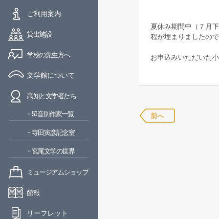
ご利用案内
夏休み期間中（７月下
貸出施設
程が埋まりましたので
学校の先生方へ
お申込みいただいた小
文学館について
高知と文学者たち
・50音別作家一覧
前へ
・寺田寅彦記念室
・宮尾文学の世界
ミュージアムショップ
館報
リーフレット