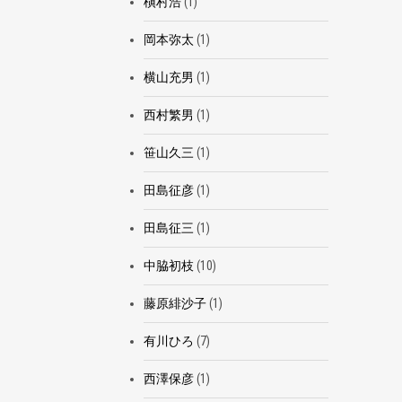
槇村浩
(1)
岡本弥太
(1)
横山充男
(1)
西村繁男
(1)
笹山久三
(1)
田島征彦
(1)
田島征三
(1)
中脇初枝
(10)
藤原緋沙子
(1)
有川ひろ
(7)
西澤保彦
(1)