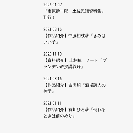
2026.01.07
『市原麟一郎 土佐民話資料集』
刊行！
2021.03.16
【作品紹介】中脇初枝著『きみは
いい子』
2020.11.19
【資料紹介】 上林暁 ノート「ブ
ランデン教授講義録」
2021.03.16
【作品紹介】吉田類『酒場詩人の
美学』
2021.01.11
【作品紹介】有川ひろ著『倒れる
ときは前のめり』