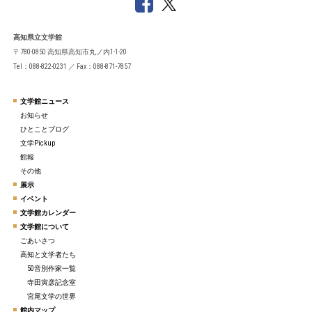
高知県立文学館
〒780-0850 高知県高知市丸ノ内1-1-20
Tel：088-822-0231 ／ Fax：088-871-7857
文学館ニュース
お知らせ
ひとことブログ
文学Pickup
館報
その他
展示
イベント
文学館カレンダー
文学館について
ごあいさつ
高知と文学者たち
50音別作家一覧
寺田寅彦記念室
宮尾文学の世界
館内マップ