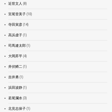
近世文人
(8)
宮尾登美子
(10)
寺田寅彦
(14)
高浜虚子
(1)
司馬遼太郎
(1)
大岡昇平
(4)
井伏鱒二
(1)
吉井勇
(1)
浜田波静
(1)
若尾瀾水
(3)
北見志保子
(1)