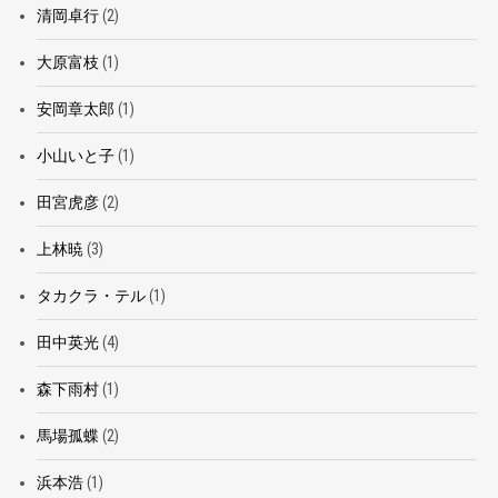
清岡卓行
(2)
大原富枝
(1)
安岡章太郎
(1)
小山いと子
(1)
田宮虎彦
(2)
上林暁
(3)
タカクラ・テル
(1)
田中英光
(4)
森下雨村
(1)
馬場孤蝶
(2)
浜本浩
(1)