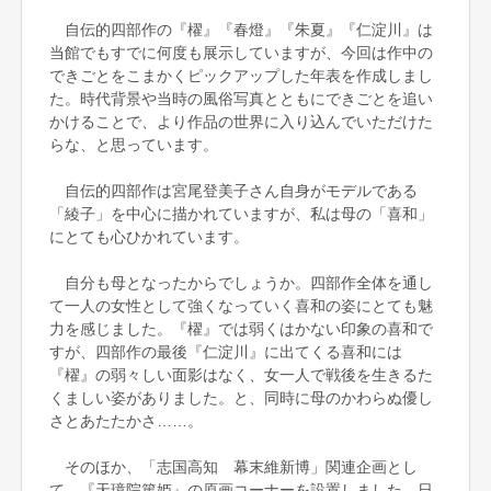
自伝的四部作の『櫂』『春燈』『朱夏』『仁淀川』は
当館でもすでに何度も展示していますが、今回は作中の
できごとをこまかくピックアップした年表を作成しまし
た。時代背景や当時の風俗写真とともにできごとを追い
かけることで、より作品の世界に入り込んでいただけた
らな、と思っています。
自伝的四部作は宮尾登美子さん自身がモデルである
「綾子」を中心に描かれていますが、私は母の「喜和」
にとても心ひかれています。
自分も母となったからでしょうか。四部作全体を通し
て一人の女性として強くなっていく喜和の姿にとても魅
力を感じました。『櫂』では弱くはかない印象の喜和で
すが、四部作の最後『仁淀川』に出てくる喜和には
『櫂』の弱々しい面影はなく、女一人で戦後を生きるた
くましい姿がありました。と、同時に母のかわらぬ優し
さとあたたかさ……。
そのほか、「志国高知 幕末維新博」関連企画とし
て、『天璋院篤姫』の原画コーナーを設置しました。日