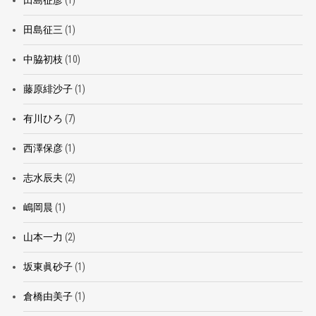
田島征彦
(1)
田島征三
(1)
中脇初枝
(10)
藤原緋沙子
(1)
有川ひろ
(7)
西澤保彦
(1)
志水辰夫
(2)
嶋岡晨
(1)
山本一力
(2)
坂東眞砂子
(1)
倉橋由美子
(1)