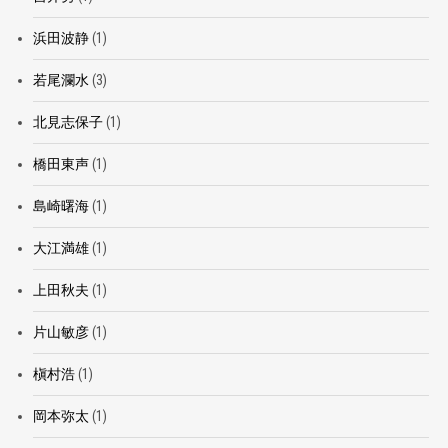
浜田波静
(1)
若尾瀾水
(3)
北見志保子
(1)
橋田東声
(1)
島崎曙海
(1)
大江満雄
(1)
上田秋夫
(1)
片山敏彦
(1)
槇村浩
(1)
岡本弥太
(1)