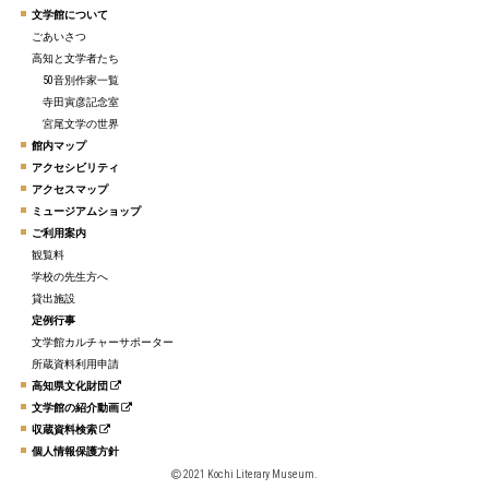
文学館について
ごあいさつ
高知と文学者たち
50音別作家一覧
寺田寅彦記念室
宮尾文学の世界
館内マップ
アクセシビリティ
アクセスマップ
ミュージアムショップ
ご利用案内
観覧料
学校の先生方へ
貸出施設
定例行事
文学館カルチャーサポーター
所蔵資料利用申請
高知県文化財団
文学館の紹介動画
収蔵資料検索
個人情報保護方針
2021 Kochi Literary Museum.