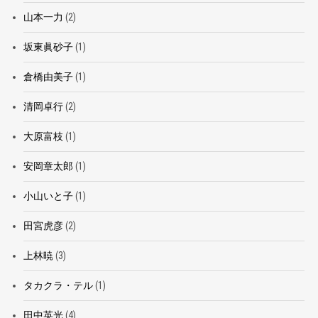
山本一力
(2)
坂東眞砂子
(1)
倉橋由美子
(1)
清岡卓行
(2)
大原富枝
(1)
安岡章太郎
(1)
小山いと子
(1)
田宮虎彦
(2)
上林暁
(3)
タカクラ・テル
(1)
田中英光
(4)