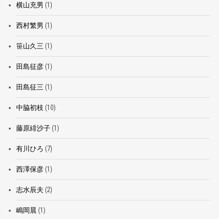
横山充男
(1)
西村繁男
(1)
笹山久三
(1)
田島征彦
(1)
田島征三
(1)
中脇初枝
(10)
藤原緋沙子
(1)
有川ひろ
(7)
西澤保彦
(1)
志水辰夫
(2)
嶋岡晨
(1)