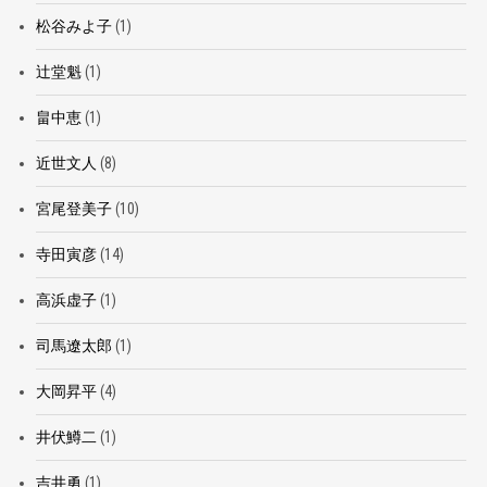
松谷みよ子
(1)
辻堂魁
(1)
畠中恵
(1)
近世文人
(8)
宮尾登美子
(10)
寺田寅彦
(14)
高浜虚子
(1)
司馬遼太郎
(1)
大岡昇平
(4)
井伏鱒二
(1)
吉井勇
(1)