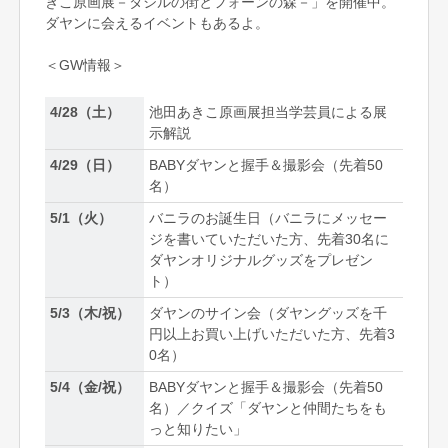
きこ原画展－タシルの街とフォーンの森－」を開催中。
ダヤンに会えるイベントもあるよ。
＜GW情報＞
4/28（土）
池田あきこ原画展担当学芸員による展
示解説
4/29（日）
BABYダヤンと握手＆撮影会（先着50
名）
5/1（火）
バニラのお誕生日（バニラにメッセー
ジを書いていただいた方、先着30名に
ダヤンオリジナルグッズをプレゼン
ト）
5/3（木/祝）
ダヤンのサイン会（ダヤングッズを千
円以上お買い上げいただいた方、先着3
0名）
5/4（金/祝）
BABYダヤンと握手＆撮影会（先着50
名）／クイズ「ダヤンと仲間たちをも
っと知りたい」