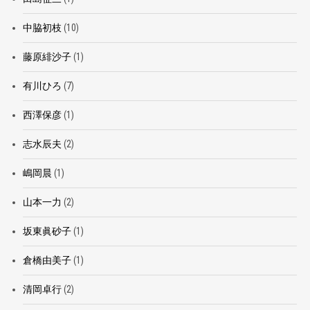
中脇初枝
(10)
藤原緋沙子
(1)
有川ひろ
(7)
西澤保彦
(1)
志水辰夫
(2)
嶋岡晨
(1)
山本一力
(2)
坂東眞砂子
(1)
倉橋由美子
(1)
清岡卓行
(2)