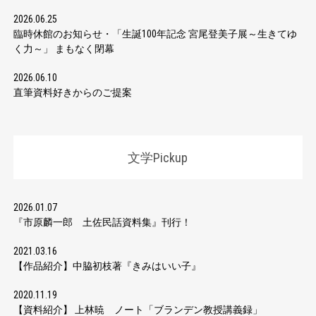
2026.06.25
臨時休館のお知らせ・「生誕100年記念 宮尾登美子展～生きてゆ
く力～」 まもなく閉幕
2026.06.10
直筆資料好きからのご提案
文学Pickup
2026.01.07
『市原麟一郎 土佐民話資料集』刊行！
2021.03.16
【作品紹介】中脇初枝著『きみはいい子』
2020.11.19
【資料紹介】 上林暁 ノート「ブランデン教授講義録」