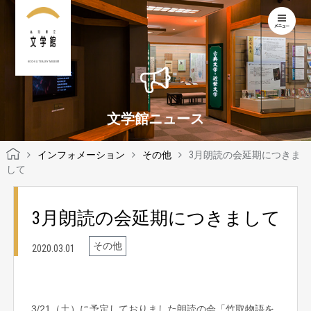
KOCHI LITERARY MUSEUM
文学館ニュース
インフォメーション
その他
3月朗読の会延期につきま
して
3月朗読の会延期につきまして
その他
2020.03.01
3/21（土）に予定しておりました朗読の会「竹取物語を