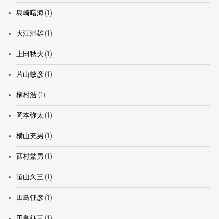
島崎曙海
(1)
大江満雄
(1)
上田秋夫
(1)
片山敏彦
(1)
槇村浩
(1)
岡本弥太
(1)
横山充男
(1)
西村繁男
(1)
笹山久三
(1)
田島征彦
(1)
田島征三
(1)