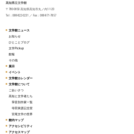
高知県立文学館
〒780-0850 高知県高知市丸ノ内1-1-20
Tel：088-822-0231 ／ Fax：088-871-7857
文学館ニュース
お知らせ
ひとことブログ
文学Pickup
館報
その他
展示
イベント
文学館カレンダー
文学館について
ごあいさつ
高知と文学者たち
50音別作家一覧
寺田寅彦記念室
宮尾文学の世界
館内マップ
アクセシビリティ
アクセスマップ