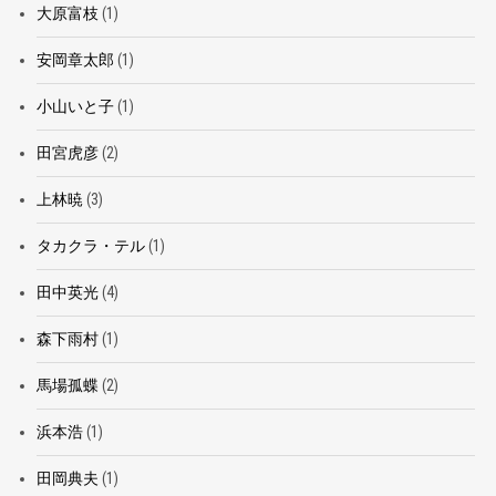
大原富枝
(1)
安岡章太郎
(1)
小山いと子
(1)
田宮虎彦
(2)
上林暁
(3)
タカクラ・テル
(1)
田中英光
(4)
森下雨村
(1)
馬場孤蝶
(2)
浜本浩
(1)
田岡典夫
(1)