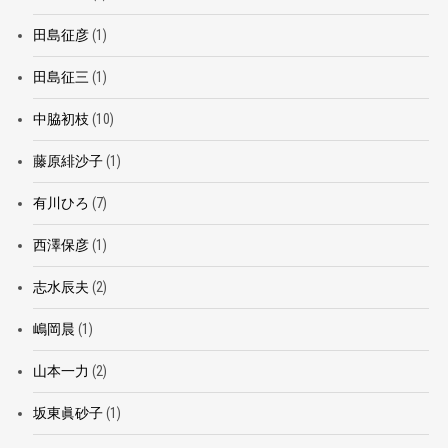
田島征彦
(1)
田島征三
(1)
中脇初枝
(10)
藤原緋沙子
(1)
有川ひろ
(7)
西澤保彦
(1)
志水辰夫
(2)
嶋岡晨
(1)
山本一力
(2)
坂東眞砂子
(1)