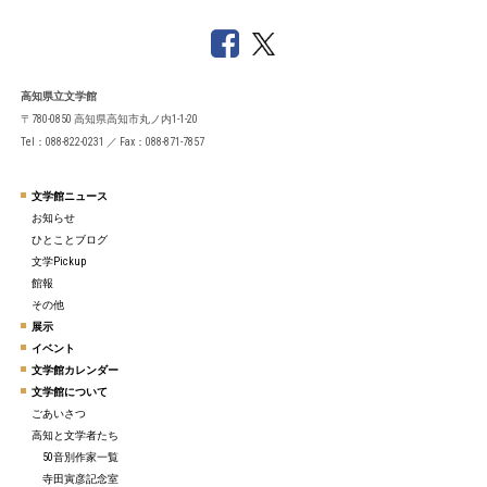
高知県立文学館
〒780-0850 高知県高知市丸ノ内1-1-20
Tel：088-822-0231 ／ Fax：088-871-7857
文学館ニュース
お知らせ
ひとことブログ
文学Pickup
館報
その他
展示
イベント
文学館カレンダー
文学館について
ごあいさつ
高知と文学者たち
50音別作家一覧
寺田寅彦記念室