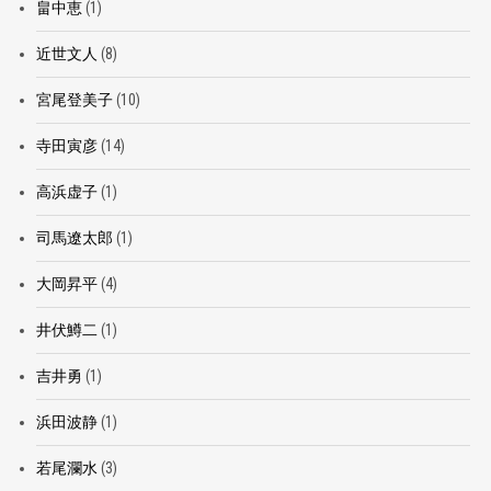
畠中恵
(1)
近世文人
(8)
宮尾登美子
(10)
寺田寅彦
(14)
高浜虚子
(1)
司馬遼太郎
(1)
大岡昇平
(4)
井伏鱒二
(1)
吉井勇
(1)
浜田波静
(1)
若尾瀾水
(3)