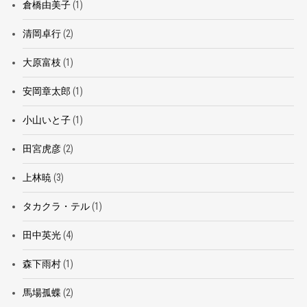
倉橋由美子
(1)
清岡卓行
(2)
大原富枝
(1)
安岡章太郎
(1)
小山いと子
(1)
田宮虎彦
(2)
上林暁
(3)
タカクラ・テル
(1)
田中英光
(4)
森下雨村
(1)
馬場孤蝶
(2)