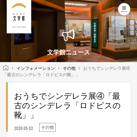
KOCHI LITERARY MUSEUM
文学館ニュース
インフォメーション
その他
おうちでシンデレラ展④
「最古のシンデレラ「ロドピスの靴」」
おうちでシンデレラ展④「最
古のシンデレラ「ロドピスの
靴」」
その他
2020.05.02