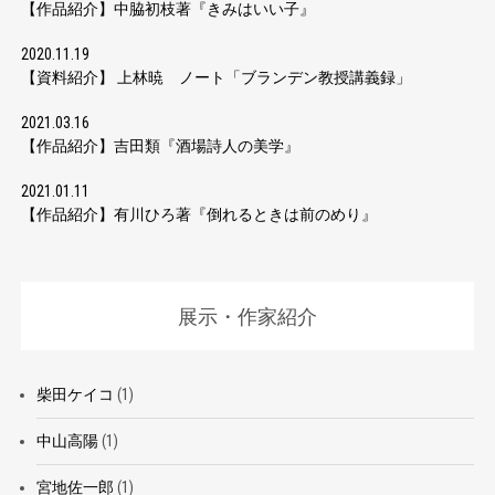
【作品紹介】中脇初枝著『きみはいい子』
2020.11.19
【資料紹介】 上林暁 ノート「ブランデン教授講義録」
2021.03.16
【作品紹介】吉田類『酒場詩人の美学』
2021.01.11
【作品紹介】有川ひろ著『倒れるときは前のめり』
展示・作家紹介
柴田ケイコ
(1)
中山高陽
(1)
宮地佐一郎
(1)