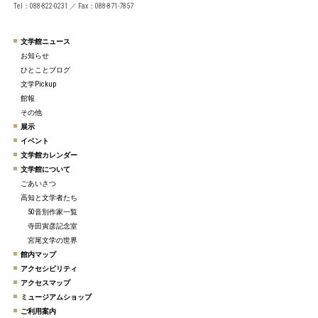
Tel：088-822-0231 ／ Fax：088-871-7857
文学館ニュース
お知らせ
ひとことブログ
文学Pickup
館報
その他
展示
イベント
文学館カレンダー
文学館について
ごあいさつ
高知と文学者たち
50音別作家一覧
寺田寅彦記念室
宮尾文学の世界
館内マップ
アクセシビリティ
アクセスマップ
ミュージアムショップ
ご利用案内