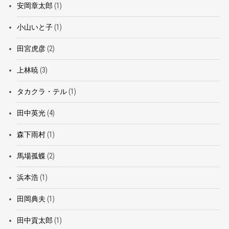
安岡章太郎
(1)
小山いと子
(1)
田宮虎彦
(2)
上林暁
(3)
タカクラ・テル
(1)
田中英光
(4)
森下雨村
(1)
馬場孤蝶
(2)
浜本浩
(1)
田岡典夫
(1)
田中貢太郎
(1)