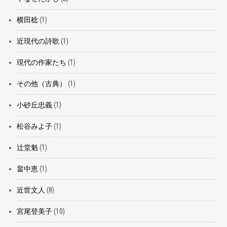
横田稔
(1)
近現代の詩歌
(1)
現代の作家たち
(1)
その他（古典）
(1)
小砂丘忠義
(1)
松谷みよ子
(1)
辻堂魁
(1)
畠中恵
(1)
近世文人
(8)
宮尾登美子
(10)