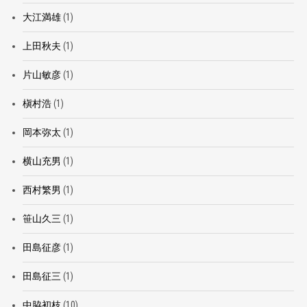
大江満雄
(1)
上田秋夫
(1)
片山敏彦
(1)
槇村浩
(1)
岡本弥太
(1)
横山充男
(1)
西村繁男
(1)
笹山久三
(1)
田島征彦
(1)
田島征三
(1)
中脇初枝
(10)