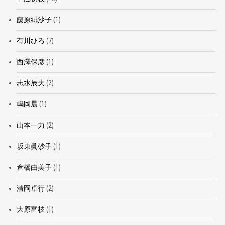
藤原緋沙子
(1)
有川ひろ
(7)
西澤保彦
(1)
志水辰夫
(2)
嶋岡晨
(1)
山本一力
(2)
坂東眞砂子
(1)
倉橋由美子
(1)
清岡卓行
(2)
大原富枝
(1)