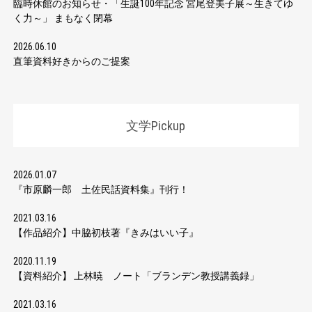
臨時休館のお知らせ・「生誕100年記念 宮尾登美子展～生きてゆ
く力～」 まもなく閉幕
2026.06.10
直筆資料好きからのご提案
文学Pickup
2026.01.07
『市原麟一郎 土佐民話資料集』刊行！
2021.03.16
【作品紹介】中脇初枝著『きみはいい子』
2020.11.19
【資料紹介】 上林暁 ノート「ブランデン教授講義録」
2021.03.16