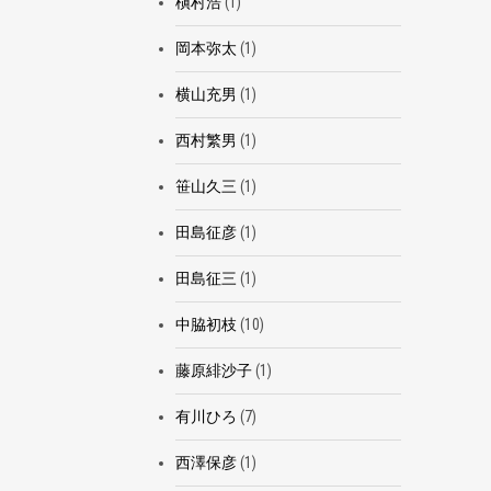
槇村浩
(1)
岡本弥太
(1)
横山充男
(1)
西村繁男
(1)
笹山久三
(1)
田島征彦
(1)
田島征三
(1)
中脇初枝
(10)
藤原緋沙子
(1)
有川ひろ
(7)
西澤保彦
(1)