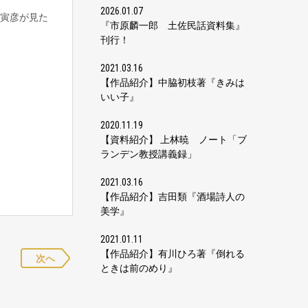
2026.01.07
寅彦が見た
『市原麟一郎 土佐民話資料集』
刊行！
2021.03.16
【作品紹介】中脇初枝著『きみは
いい子』
2020.11.19
【資料紹介】 上林暁 ノート「ブ
ランデン教授講義録」
2021.03.16
【作品紹介】吉田類『酒場詩人の
美学』
2021.01.11
【作品紹介】有川ひろ著『倒れる
次へ
ときは前のめり』