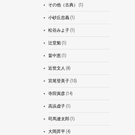
その他（古典）
(1)
小砂丘忠義
(1)
松谷みよ子
(1)
辻堂魁
(1)
畠中恵
(1)
近世文人
(8)
宮尾登美子
(10)
寺田寅彦
(14)
高浜虚子
(1)
司馬遼太郎
(1)
大岡昇平
(4)