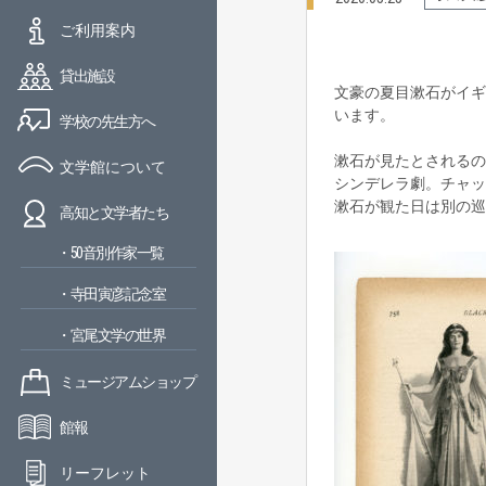
ご利用案内
貸出施設
文豪の夏目漱石がイギ
います。
学校の先生方へ
漱石が見たとされるのは
文学館について
シンデレラ劇。チャッ
漱石が観た日は別の巡
高知と文学者たち
・50音別作家一覧
・寺田寅彦記念室
・宮尾文学の世界
ミュージアムショップ
館報
リーフレット