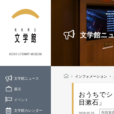
文学館ニ
KOCHI LITERARY MUSEUM
インフォメーション
文学館ニュース
展示
おうちでシ
イベント
目漱石」
文学館カレンダー
寺田寅
2020.05.25