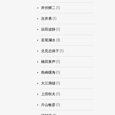
井伏鱒二
(1)
吉井勇
(1)
浜田波静
(1)
若尾瀾水
(3)
北見志保子
(1)
橋田東声
(1)
島崎曙海
(1)
大江満雄
(1)
上田秋夫
(1)
片山敏彦
(1)