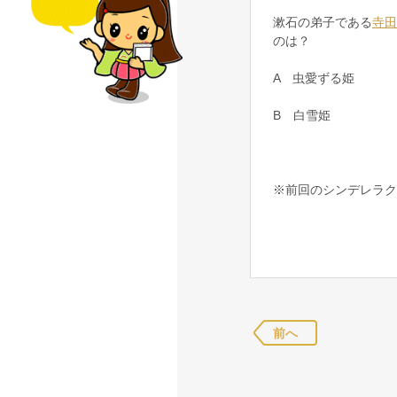
漱石の弟子である
寺田
のは？
A 虫愛ずる姫
B 白雪姫
※前回のシンデレラク
前へ