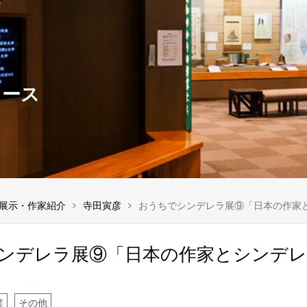
ュース
展示・作家紹介
寺田寅彦
おうちでシンデレラ展⑨「日本の作家
ンデレラ展⑨「日本の作家とシンデレ
彦
その他