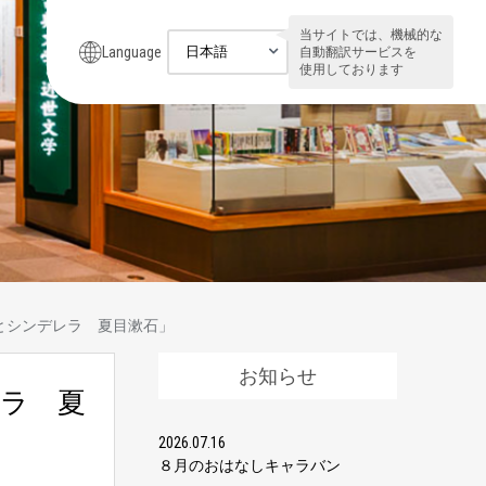
当サイトでは、機械的な
Language
自動翻訳サービスを
使用しております
とシンデレラ 夏目漱石」
お知らせ
ラ 夏
2026.07.16
８月のおはなしキャラバン