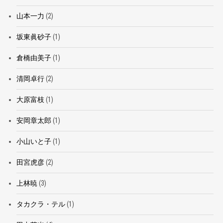
山本一力
(2)
坂東眞砂子
(1)
倉橋由美子
(1)
清岡卓行
(2)
大原富枝
(1)
安岡章太郎
(1)
小山いと子
(1)
田宮虎彦
(2)
上林暁
(3)
タカクラ・テル
(1)