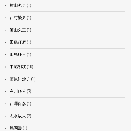
横山充男
(1)
西村繁男
(1)
笹山久三
(1)
田島征彦
(1)
田島征三
(1)
中脇初枝
(10)
藤原緋沙子
(1)
有川ひろ
(7)
西澤保彦
(1)
志水辰夫
(2)
嶋岡晨
(1)