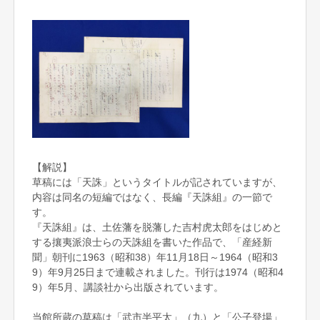
【解説】
草稿には「天誅」というタイトルが記されていますが、
内容は同名の短編ではなく、長編『天誅組』の一節で
す。
『天誅組』は、土佐藩を脱藩した吉村虎太郎をはじめと
する攘夷派浪士らの天誅組を書いた作品で、「産経新
聞」朝刊に1963（昭和38）年11月18日～1964（昭和3
9）年9月25日まで連載されました。刊行は1974（昭和4
9）年5月、講談社から出版されています。
当館所蔵の草稿は「武市半平太」（九）と「公子登場」