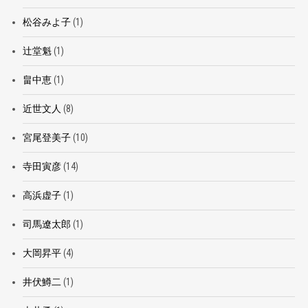
松谷みよ子
(1)
辻堂魁
(1)
畠中恵
(1)
近世文人
(8)
宮尾登美子
(10)
寺田寅彦
(14)
高浜虚子
(1)
司馬遼太郎
(1)
大岡昇平
(4)
井伏鱒二
(1)