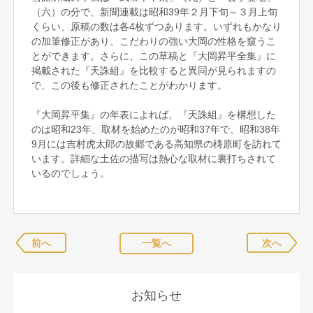
（六）の分で、新聞連載は昭和39年２月下旬～３月上旬
くらい、原稿の数は各4枚ずつあります。いずれもかなり
の加筆修正があり、こだわりの強い大岡の性格を窺うこ
とができます。さらに、この草稿と『大岡昇平全集』に
掲載された『天誅組』を比較すると異同が見られますの
で、この後も修正されたことがわかります。
『大岡昇平集』の年表によれば、『天誅組』を構想した
のは昭和23年、取材を始めたのが昭和37年で、昭和38年
9月には吉村虎太郎の故郷である高知県の梼原町を訪れて
います。詳細な土佐の描写は熱心な取材に裏打ちされて
いるのでしょう。
前へ
一覧へ
次へ
お知らせ