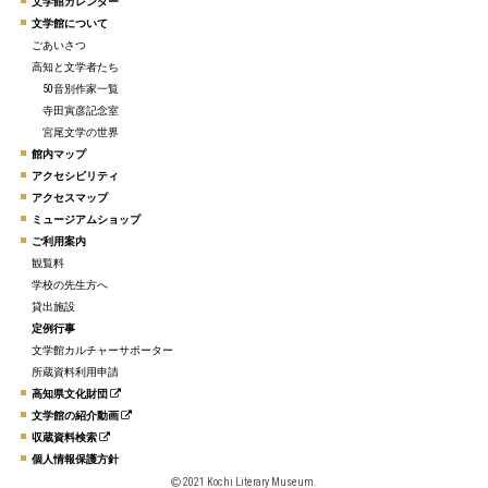
文学館カレンダー
文学館について
ごあいさつ
高知と文学者たち
50音別作家一覧
寺田寅彦記念室
宮尾文学の世界
館内マップ
アクセシビリティ
アクセスマップ
ミュージアムショップ
ご利用案内
観覧料
学校の先生方へ
貸出施設
定例行事
文学館カルチャーサポーター
所蔵資料利用申請
高知県文化財団
文学館の紹介動画
収蔵資料検索
個人情報保護方針
2021 Kochi Literary Museum.