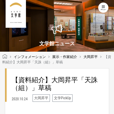
KOCHI LITERARY MUSEUM
文学館ニュース
インフォメーション
展示・作家紹介
大岡昇平
【資
料紹介】大岡昇平「天誅（組）」草稿
【資料紹介】大岡昇平「天誅
（組）」草稿
大岡昇平
文学PickUp
2020.10.24