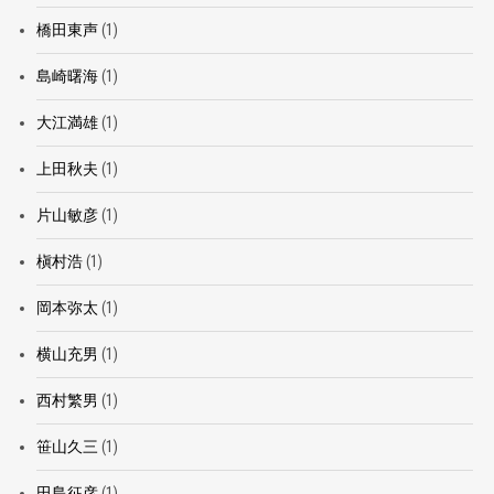
橋田東声
(1)
島崎曙海
(1)
大江満雄
(1)
上田秋夫
(1)
片山敏彦
(1)
槇村浩
(1)
岡本弥太
(1)
横山充男
(1)
西村繁男
(1)
笹山久三
(1)
田島征彦
(1)