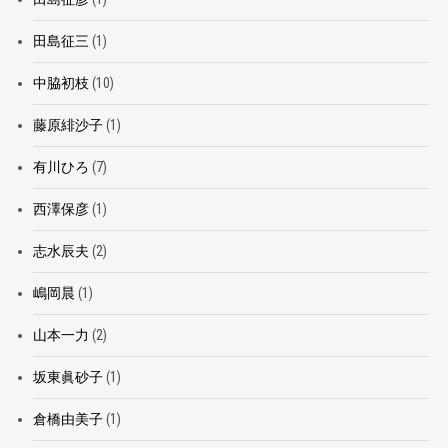
田島征三
(1)
中脇初枝
(10)
藤原緋沙子
(1)
有川ひろ
(7)
西澤保彦
(1)
志水辰夫
(2)
嶋岡晨
(1)
山本一力
(2)
坂東眞砂子
(1)
倉橋由美子
(1)