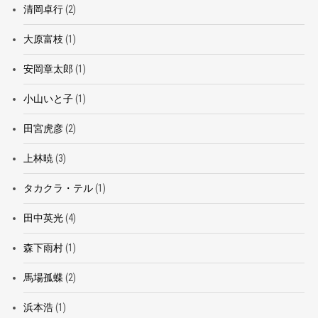
清岡卓行
(2)
大原富枝
(1)
安岡章太郎
(1)
小山いと子
(1)
田宮虎彦
(2)
上林暁
(3)
タカクラ・テル
(1)
田中英光
(4)
森下雨村
(1)
馬場孤蝶
(2)
浜本浩
(1)