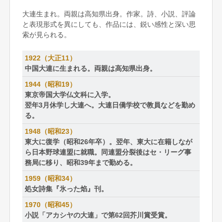
大連生まれ。両親は高知県出身。作家。詩、小説、評論
と表現形式を異にしても、作品には、鋭い感性と深い思
索が見られる。
1922（大正11）
中国大連に生まれる。両親は高知県出身。
1944（昭和19）
東京帝国大学仏文科に入学。
翌年3月休学し大連へ。大連日僑学校で教員などを勤め
る。
1948（昭和23）
東大に復学（昭和26年卒）。翌年、東大に在籍しなが
ら日本野球連盟に就職。同連盟分裂後はセ・リーグ事
務局に移り、昭和39年まで勤める。
1959（昭和34）
処女詩集『氷った焰』刊。
1970（昭和45）
小説「アカシヤの大連」で第62回芥川賞受賞。