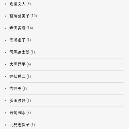
近世文人
(8)
宮尾登美子
(10)
寺田寅彦
(14)
高浜虚子
(1)
司馬遼太郎
(1)
大岡昇平
(4)
井伏鱒二
(1)
吉井勇
(1)
浜田波静
(1)
若尾瀾水
(3)
北見志保子
(1)