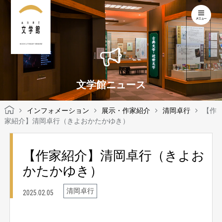
KOCHI LITERARY MUSEUM
文学館ニュース
インフォメーション
展示・作家紹介
清岡卓行
【作
家紹介】清岡卓行（きよおかたかゆき）
【作家紹介】清岡卓行（きよお
かたかゆき）
清岡卓行
2025.02.05