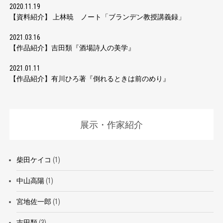
2020.11.19
【資料紹介】 上林暁 ノート「ブランデン教授講義録」
2021.03.16
【作品紹介】吉田類『酒場詩人の美学』
2021.01.11
【作品紹介】有川ひろ著『倒れるときは前のめり』
展示・作家紹介
柴田ケイコ
(1)
中山高陽
(1)
宮地佐一郎
(1)
吉田類
(3)