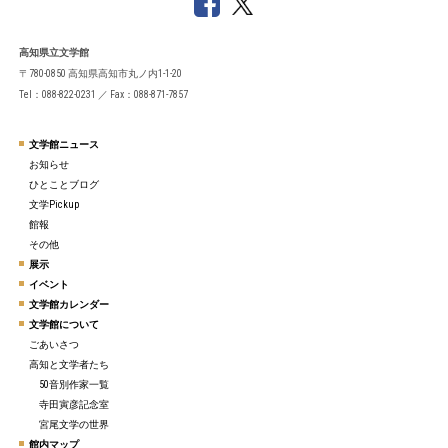
高知県立文学館
〒780-0850 高知県高知市丸ノ内1-1-20
Tel：088-822-0231 ／ Fax：088-871-7857
文学館ニュース
お知らせ
ひとことブログ
文学Pickup
館報
その他
展示
イベント
文学館カレンダー
文学館について
ごあいさつ
高知と文学者たち
50音別作家一覧
寺田寅彦記念室
宮尾文学の世界
館内マップ