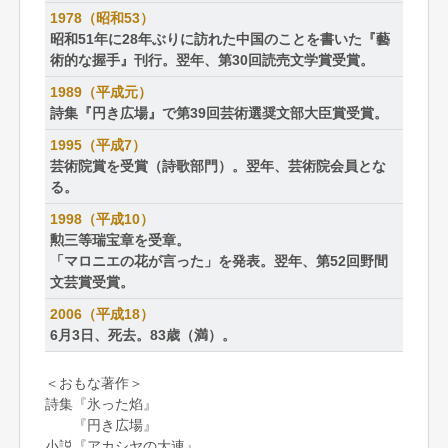
1978（昭和53）
昭和51年に28年ぶりに訪れた中国のことを書いた『藝
術的な握手』刊行。翌年、第30回読売文学賞受賞。
1989（平成元）
詩集『円き広場』で第39回芸術選奨文部大臣賞受賞。
1995（平成7）
芸術院賞を受賞（詩歌部門）。翌年、芸術院会員とな
る。
1998（平成10）
勲三等瑞宝章を受章。
「マロニエの花が言った」を発表。翌年、第52回野間
文芸賞受賞。
2006（平成18）
6月3日、死去。83歳（満）。
＜おもな著作＞
詩集『氷った焰』
『円き広場』
小説『アカシヤの大連』