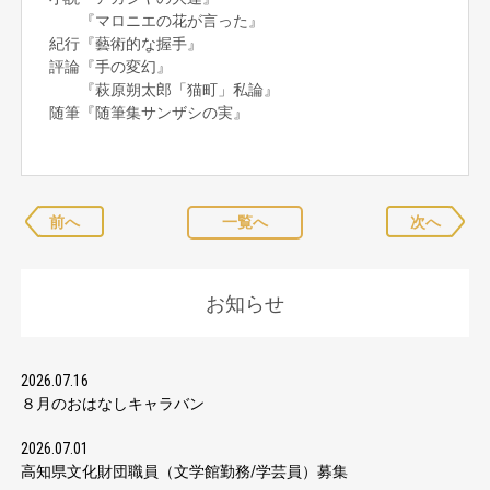
『マロニエの花が言った』
紀行『藝術的な握手』
評論『手の変幻』
『萩原朔太郎「猫町」私論』
随筆『随筆集サンザシの実』
前へ
一覧へ
次へ
お知らせ
2026.07.16
８月のおはなしキャラバン
2026.07.01
高知県文化財団職員（文学館勤務/学芸員）募集