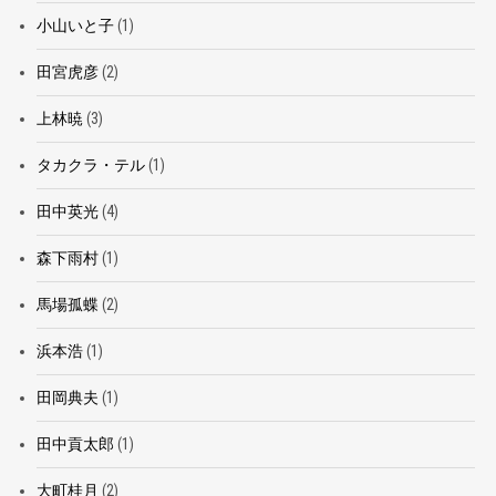
小山いと子
(1)
田宮虎彦
(2)
上林暁
(3)
タカクラ・テル
(1)
田中英光
(4)
森下雨村
(1)
馬場孤蝶
(2)
浜本浩
(1)
田岡典夫
(1)
田中貢太郎
(1)
大町桂月
(2)