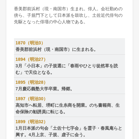
香美郡前浜村（現・南国市）生まれ。俳人。会社勤めの
傍ら、子規門下として日本派を鼓吹し、土佐近代俳句の
先駆となった俳壇の中心人物である。
1870（明治3）
香美郡前浜村（現・南国市）に生まれる。
1894（明治27）
3月「小日本」の子規選に「春雨やひとり徒然草を読
む」で天位となる。
1895（明治28）
7月慶応義塾大学卒業。帰郷。
1897（明治30）
高知市へ転居、堺町に生糸商を開業。のち書籍商、生
命保険の勧誘員に転じる。
1899（明治32）
1月日本派の句会「土佐十七字会」を霊子・春風庵らと
興す。4月上京、子規、虚子に会う。