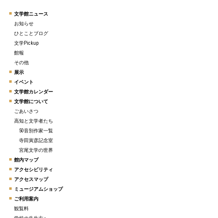
文学館ニュース
お知らせ
ひとことブログ
文学Pickup
館報
その他
展示
イベント
文学館カレンダー
文学館について
ごあいさつ
高知と文学者たち
50音別作家一覧
寺田寅彦記念室
宮尾文学の世界
館内マップ
アクセシビリティ
アクセスマップ
ミュージアムショップ
ご利用案内
観覧料