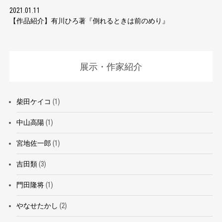
2021.01.11
【作品紹介】有川ひろ著『倒れるときは前のめり』
展示・作家紹介
柴田ケイコ
(1)
中山高陽
(1)
宮地佐一郎
(1)
吉田類
(3)
門田隆将
(1)
やなせたかし
(2)