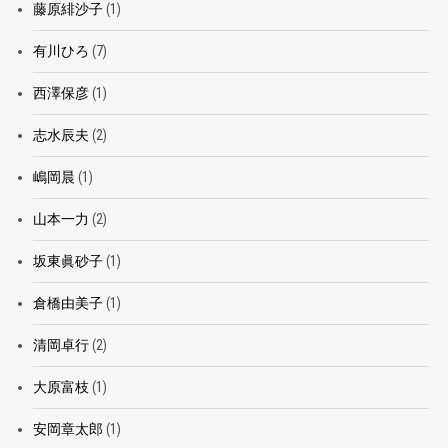
藤原緋沙子
(1)
有川ひろ
(7)
西澤保彦
(1)
志水辰夫
(2)
嶋岡晨
(1)
山本一力
(2)
坂東眞砂子
(1)
倉橋由美子
(1)
清岡卓行
(2)
大原富枝
(1)
安岡章太郎
(1)