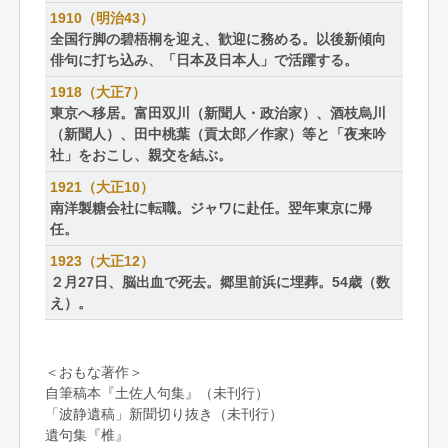
1910（明治43）
全国行脚の碧梧桐を迎え、歓迎に務める。以後新傾向
俳句に打ち込み、「日本及日本人」で活躍する。
1918（大正7）
東京へ移居。富田双川（新聞人・政治家）、酒枝烏川
（新聞人）、田中桃葉（貢太郎／作家）等と「夜来吟
社」をおこし、親交を結ぶ。
1921（大正10）
南洋製糖会社に転職。ジャワに赴任。翌年東京に帰
任。
1923（大正12）
２月27日、脳出血で死去。郷里前浜に埋葬。54歳（数
え）。
＜おもな著作＞
自筆稿本『土佐人句集』（未刊行）
「波静遺稿」新聞切り抜き（未刊行）
遺句集『椎』