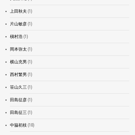
上田秋夫
(1)
片山敏彦
(1)
槇村浩
(1)
岡本弥太
(1)
横山充男
(1)
西村繁男
(1)
笹山久三
(1)
田島征彦
(1)
田島征三
(1)
中脇初枝
(10)