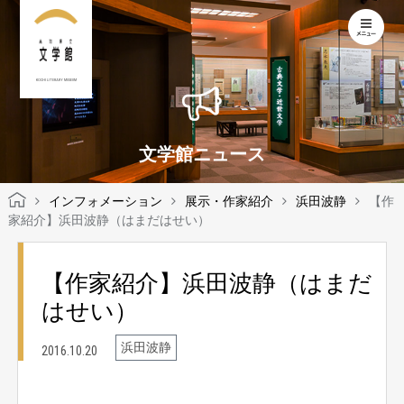
KOCHI LITERARY MUSEUM
文学館ニュース
インフォメーション
展示・作家紹介
浜田波静
【作
家紹介】浜田波静（はまだはせい）
【作家紹介】浜田波静（はまだ
はせい）
浜田波静
2016.10.20