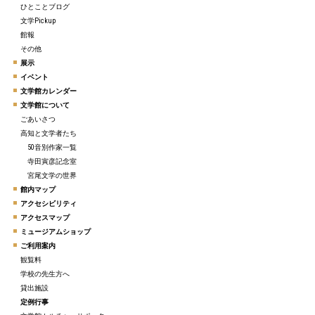
ひとことブログ
文学Pickup
館報
その他
展示
イベント
文学館カレンダー
文学館について
ごあいさつ
高知と文学者たち
50音別作家一覧
寺田寅彦記念室
宮尾文学の世界
館内マップ
アクセシビリティ
アクセスマップ
ミュージアムショップ
ご利用案内
観覧料
学校の先生方へ
貸出施設
定例行事