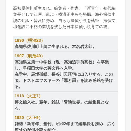
高知県佐川町生まれ。編集者・作家。「新青年」初代編
集長として江戸川乱歩・横溝正史らを発掘。海外探偵小
説の翻訳・普及に努め、自らも探偵小説を執筆。探偵文
壇創設に不朽の業績を残した日本探偵小説育ての親。
1890（明治23）
高知県佐川町上郷に生まれる。本名岩太郎。
1907（明治40）
高知県立第一中学校（現・高知追手前高校）を卒業
し、早稲田大学の英文科へ入学。
在学中、馬場孤蝶、長谷川天渓宅に出入りする。この
頃、ドストエフスキーの「罪と罰」を読み感銘を受け
る。
1918（大正7）
博文館入社。翌年、雑誌「冒険世界」の編集長とな
る。
1920（大正9）
雑誌「新青年」創刊。昭和2年まで編集長を務め、広く
海外の探偵小説を紹介。