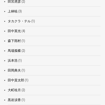
田宮虎彦
(2)
上林暁
(3)
タカクラ・テル
(1)
田中英光
(4)
森下雨村
(1)
馬場孤蝶
(2)
浜本浩
(1)
田岡典夫
(1)
田中貢太郎
(1)
大町桂月
(2)
黒岩涙香
(1)