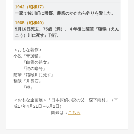
1942（昭和17）
一家で佐川町に帰郷。農業のかたわら釣りを愛した。
1965（昭和40）
5月16日死去、75歳（満）。４年後に随筆『猿猴（えん
こう）川に死す』刊行。
＜おもな著作＞
小説『青斑猫』
『白骨の処女』
『謎の暗号』
随筆『猿猴川に死す』
翻訳『月長石』
『樽』
＜おもな企画展＞「日本探偵小説の父 森下雨村」（平
成17年4月21日～6月2日）
図録は→
こちら