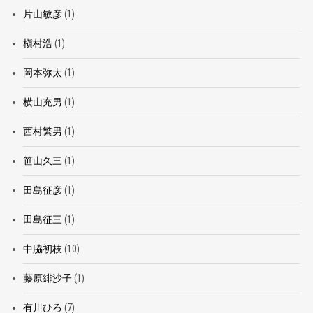
片山敏彦
(1)
槇村浩
(1)
岡本弥太
(1)
横山充男
(1)
西村繁男
(1)
笹山久三
(1)
田島征彦
(1)
田島征三
(1)
中脇初枝
(10)
藤原緋沙子
(1)
有川ひろ
(7)