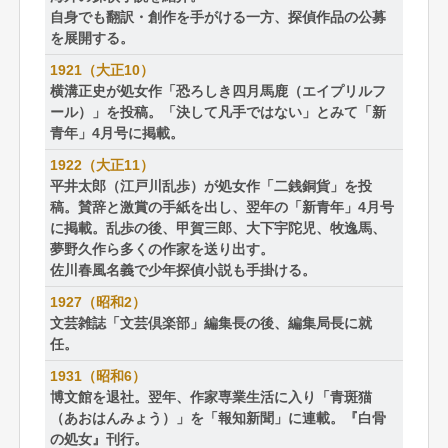
自身でも翻訳・創作を手がける一方、探偵作品の公募
を展開する。
1921（大正10）
横溝正史が処女作「恐ろしき四月馬鹿（エイプリルフ
ール）」を投稿。「決して凡手ではない」とみて「新
青年」4月号に掲載。
1922（大正11）
平井太郎（江戸川乱歩）が処女作「二銭銅貨」を投
稿。賛辞と激賞の手紙を出し、翌年の「新青年」4月号
に掲載。乱歩の後、甲賀三郎、大下宇陀児、牧逸馬、
夢野久作ら多くの作家を送り出す。
佐川春風名義で少年探偵小説も手掛ける。
1927（昭和2）
文芸雑誌「文芸倶楽部」編集長の後、編集局長に就
任。
1931（昭和6）
博文館を退社。翌年、作家専業生活に入り「青斑猫
（あおはんみょう）」を「報知新聞」に連載。『白骨
の処女』刊行。