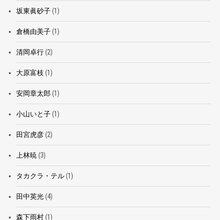
坂東眞砂子
(1)
倉橋由美子
(1)
清岡卓行
(2)
大原富枝
(1)
安岡章太郎
(1)
小山いと子
(1)
田宮虎彦
(2)
上林暁
(3)
タカクラ・テル
(1)
田中英光
(4)
森下雨村
(1)