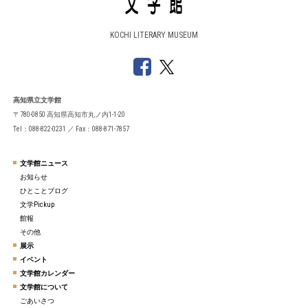
KOCHI LITERARY MUSEUM
高知県立文学館
〒780-0850 高知県高知市丸ノ内1-1-20
Tel：088-822-0231 ／ Fax：088-871-7857
文学館ニュース
お知らせ
ひとことブログ
文学Pickup
館報
その他
展示
イベント
文学館カレンダー
文学館について
ごあいさつ