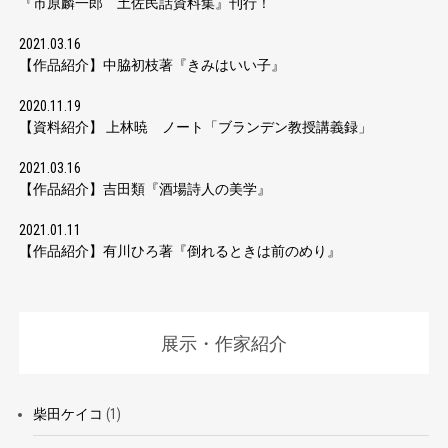
『市原麟一郎 土佐民話資料集』刊行！
2021.03.16
【作品紹介】中脇初枝著『きみはいい子』
2020.11.19
【資料紹介】 上林暁 ノート「ブランデン教授講義録」
2021.03.16
【作品紹介】吉田類『酒場詩人の美学』
2021.01.11
【作品紹介】有川ひろ著『倒れるときは前のめり』
展示・作家紹介
柴田ケイコ
(1)