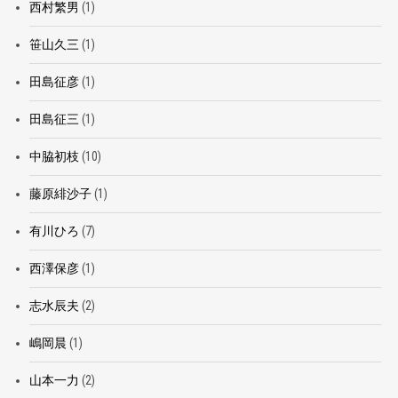
西村繁男
(1)
笹山久三
(1)
田島征彦
(1)
田島征三
(1)
中脇初枝
(10)
藤原緋沙子
(1)
有川ひろ
(7)
西澤保彦
(1)
志水辰夫
(2)
嶋岡晨
(1)
山本一力
(2)