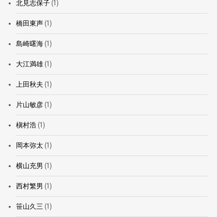
北見志保子
(1)
橋田東声
(1)
島崎曙海
(1)
大江満雄
(1)
上田秋夫
(1)
片山敏彦
(1)
槇村浩
(1)
岡本弥太
(1)
横山充男
(1)
西村繁男
(1)
笹山久三
(1)