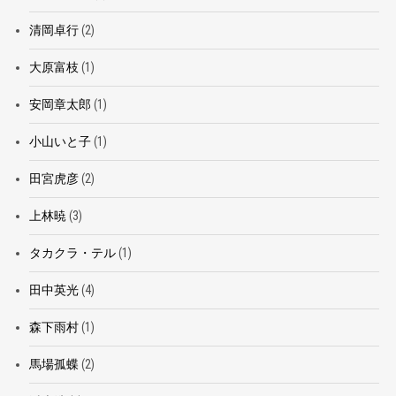
清岡卓行
(2)
大原富枝
(1)
安岡章太郎
(1)
小山いと子
(1)
田宮虎彦
(2)
上林暁
(3)
タカクラ・テル
(1)
田中英光
(4)
森下雨村
(1)
馬場孤蝶
(2)