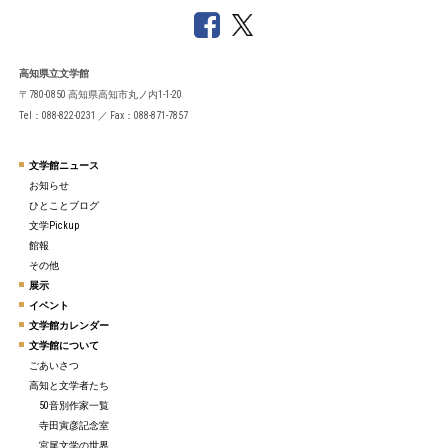
高知県立文学館
〒780-0850 高知県高知市丸ノ内1-1-20
Tel：088-822-0231 ／ Fax：088-871-7857
文学館ニュース
お知らせ
ひとことブログ
文学Pickup
館報
その他
展示
イベント
文学館カレンダー
文学館について
ごあいさつ
高知と文学者たち
50音別作家一覧
寺田寅彦記念室
宮尾文学の世界