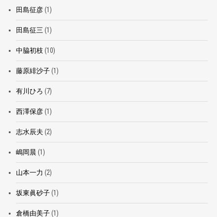
田島征彦
(1)
田島征三
(1)
中脇初枝
(10)
藤原緋沙子
(1)
有川ひろ
(7)
西澤保彦
(1)
志水辰夫
(2)
嶋岡晨
(1)
山本一力
(2)
坂東眞砂子
(1)
倉橋由美子
(1)