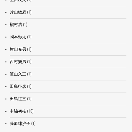
片山敏彦
(1)
槇村浩
(1)
岡本弥太
(1)
横山充男
(1)
西村繁男
(1)
笹山久三
(1)
田島征彦
(1)
田島征三
(1)
中脇初枝
(10)
藤原緋沙子
(1)