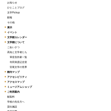
お知らせ
ひとことブログ
文学Pickup
館報
その他
展示
イベント
文学館カレンダー
文学館について
ごあいさつ
高知と文学者たち
50音別作家一覧
寺田寅彦記念室
宮尾文学の世界
館内マップ
アクセシビリティ
アクセスマップ
ミュージアムショップ
ご利用案内
観覧料
学校の先生方へ
貸出施設