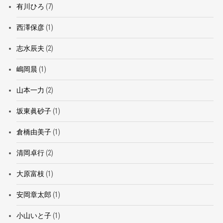
有川ひろ
(7)
西澤保彦
(1)
志水辰夫
(2)
嶋岡晨
(1)
山本一力
(2)
坂東眞砂子
(1)
倉橋由美子
(1)
清岡卓行
(2)
大原富枝
(1)
安岡章太郎
(1)
小山いと子
(1)