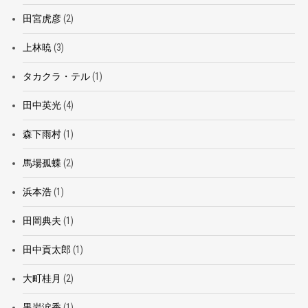
田宮虎彦
(2)
上林暁
(3)
タカクラ・テル
(1)
田中英光
(4)
森下雨村
(1)
馬場孤蝶
(2)
浜本浩
(1)
田岡典夫
(1)
田中貢太郎
(1)
大町桂月
(2)
黒岩涙香
(1)