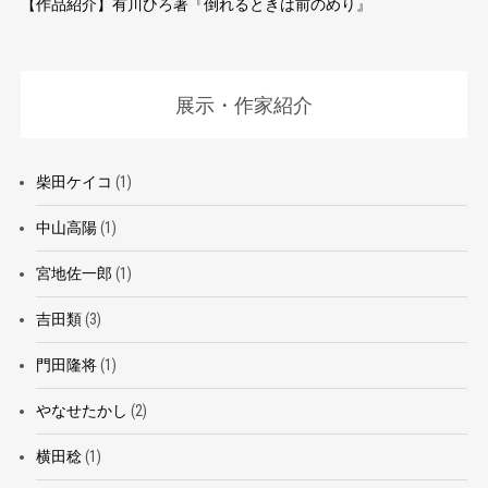
【作品紹介】有川ひろ著『倒れるときは前のめり』
展示・作家紹介
柴田ケイコ
(1)
中山高陽
(1)
宮地佐一郎
(1)
吉田類
(3)
門田隆将
(1)
やなせたかし
(2)
横田稔
(1)