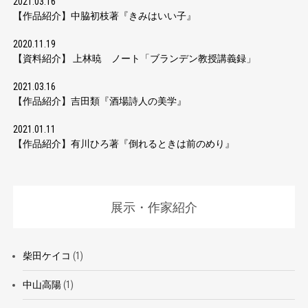
2021.03.16
【作品紹介】中脇初枝著『きみはいい子』
2020.11.19
【資料紹介】 上林暁 ノート「ブランデン教授講義録」
2021.03.16
【作品紹介】吉田類『酒場詩人の美学』
2021.01.11
【作品紹介】有川ひろ著『倒れるときは前のめり』
展示・作家紹介
柴田ケイコ
(1)
中山高陽
(1)