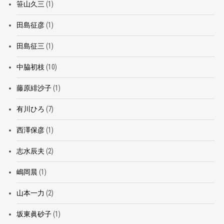
笹山久三
(1)
田島征彦
(1)
田島征三
(1)
中脇初枝
(10)
藤原緋沙子
(1)
有川ひろ
(7)
西澤保彦
(1)
志水辰夫
(2)
嶋岡晨
(1)
山本一力
(2)
坂東眞砂子
(1)