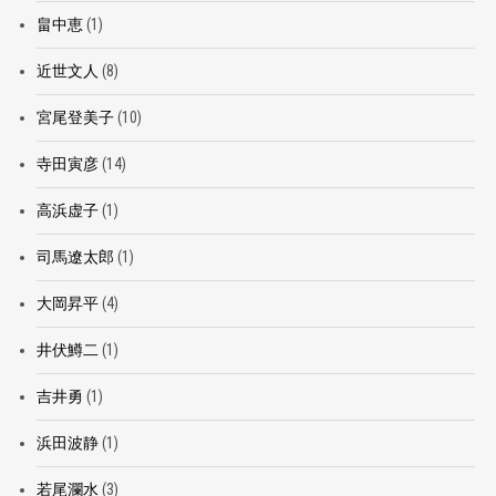
畠中恵
(1)
近世文人
(8)
宮尾登美子
(10)
寺田寅彦
(14)
高浜虚子
(1)
司馬遼太郎
(1)
大岡昇平
(4)
井伏鱒二
(1)
吉井勇
(1)
浜田波静
(1)
若尾瀾水
(3)