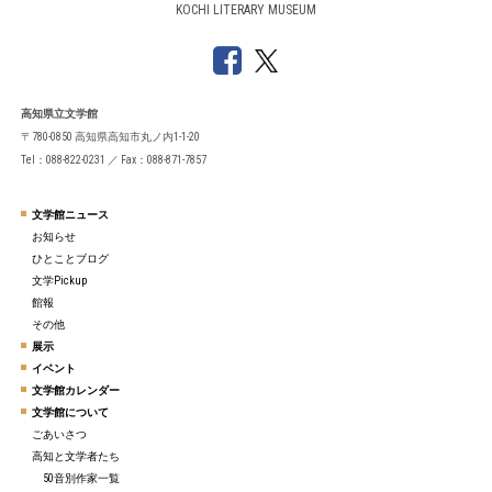
KOCHI LITERARY MUSEUM
高知県立文学館
〒780-0850 高知県高知市丸ノ内1-1-20
Tel：088-822-0231 ／ Fax：088-871-7857
文学館ニュース
お知らせ
ひとことブログ
文学Pickup
館報
その他
展示
イベント
文学館カレンダー
文学館について
ごあいさつ
高知と文学者たち
50音別作家一覧