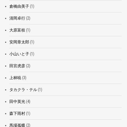
倉橋由美子
(1)
清岡卓行
(2)
大原富枝
(1)
安岡章太郎
(1)
小山いと子
(1)
田宮虎彦
(2)
上林暁
(3)
タカクラ・テル
(1)
田中英光
(4)
森下雨村
(1)
馬場孤蝶
(2)