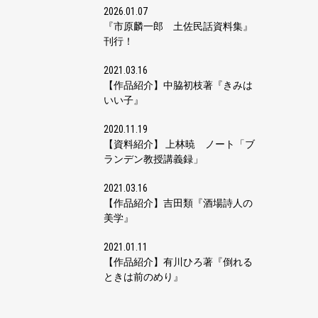
2026.01.07
『市原麟一郎 土佐民話資料集』
刊行！
2021.03.16
【作品紹介】中脇初枝著『きみは
いい子』
2020.11.19
【資料紹介】 上林暁 ノート「ブ
ランデン教授講義録」
2021.03.16
【作品紹介】吉田類『酒場詩人の
美学』
2021.01.11
【作品紹介】有川ひろ著『倒れる
ときは前のめり』