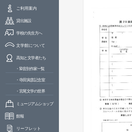
ご利用案内
貸出施設
学校の先生方へ
文学館について
高知と文学者たち
・50音別作家一覧
・寺田寅彦記念室
・宮尾文学の世界
ミュージアムショップ
館報
リーフレット