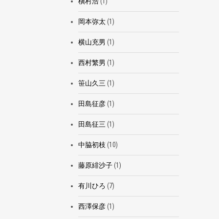
槇村浩
(1)
岡本弥太
(1)
横山充男
(1)
西村繁男
(1)
笹山久三
(1)
田島征彦
(1)
田島征三
(1)
中脇初枝
(10)
藤原緋沙子
(1)
有川ひろ
(7)
西澤保彦
(1)