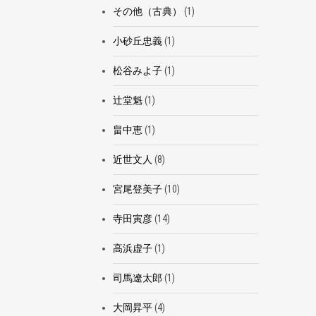
その他（古典）
(1)
小砂丘忠義
(1)
松谷みよ子
(1)
辻堂魁
(1)
畠中恵
(1)
近世文人
(8)
宮尾登美子
(10)
寺田寅彦
(14)
高浜虚子
(1)
司馬遼太郎
(1)
大岡昇平
(4)