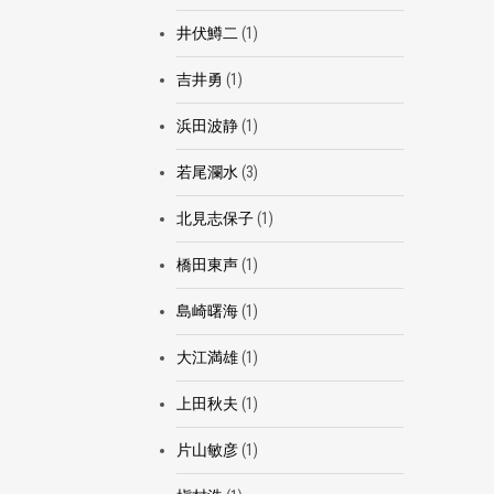
井伏鱒二
(1)
吉井勇
(1)
浜田波静
(1)
若尾瀾水
(3)
北見志保子
(1)
橋田東声
(1)
島崎曙海
(1)
大江満雄
(1)
上田秋夫
(1)
片山敏彦
(1)