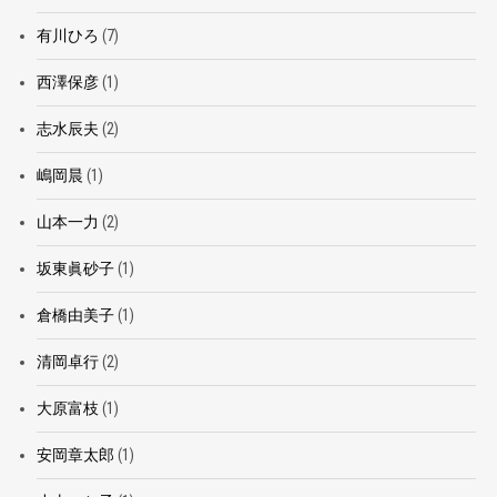
有川ひろ
(7)
西澤保彦
(1)
志水辰夫
(2)
嶋岡晨
(1)
山本一力
(2)
坂東眞砂子
(1)
倉橋由美子
(1)
清岡卓行
(2)
大原富枝
(1)
安岡章太郎
(1)