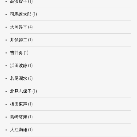
高浜虚子
(1)
司馬遼太郎
(1)
大岡昇平
(4)
井伏鱒二
(1)
吉井勇
(1)
浜田波静
(1)
若尾瀾水
(3)
北見志保子
(1)
橋田東声
(1)
島崎曙海
(1)
大江満雄
(1)