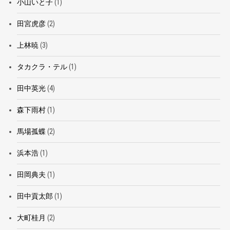
小山いと子
(1)
田宮虎彦
(2)
上林暁
(3)
タカクラ・テル
(1)
田中英光
(4)
森下雨村
(1)
馬場孤蝶
(2)
浜本浩
(1)
田岡典夫
(1)
田中貢太郎
(1)
大町桂月
(2)