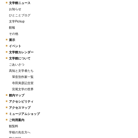
文学館ニュース
お知らせ
ひとことブログ
文学Pickup
館報
その他
展示
イベント
文学館カレンダー
文学館について
ごあいさつ
高知と文学者たち
50音別作家一覧
寺田寅彦記念室
宮尾文学の世界
館内マップ
アクセシビリティ
アクセスマップ
ミュージアムショップ
ご利用案内
観覧料
学校の先生方へ