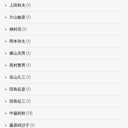
上田秋夫
(1)
片山敏彦
(1)
槇村浩
(1)
岡本弥太
(1)
横山充男
(1)
西村繁男
(1)
笹山久三
(1)
田島征彦
(1)
田島征三
(1)
中脇初枝
(10)
藤原緋沙子
(1)