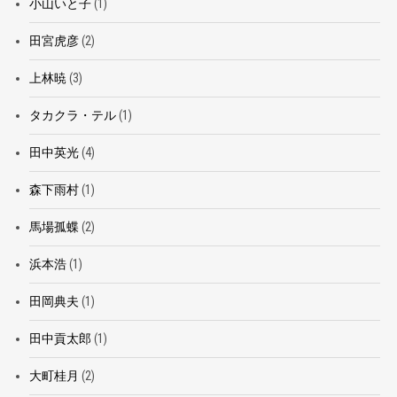
小山いと子
(1)
田宮虎彦
(2)
上林暁
(3)
タカクラ・テル
(1)
田中英光
(4)
森下雨村
(1)
馬場孤蝶
(2)
浜本浩
(1)
田岡典夫
(1)
田中貢太郎
(1)
大町桂月
(2)