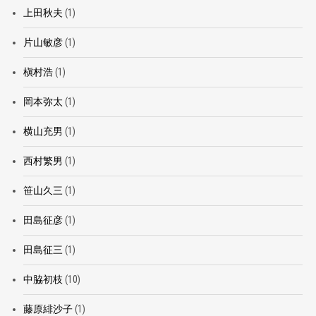
上田秋夫
(1)
片山敏彦
(1)
槇村浩
(1)
岡本弥太
(1)
横山充男
(1)
西村繁男
(1)
笹山久三
(1)
田島征彦
(1)
田島征三
(1)
中脇初枝
(10)
藤原緋沙子
(1)