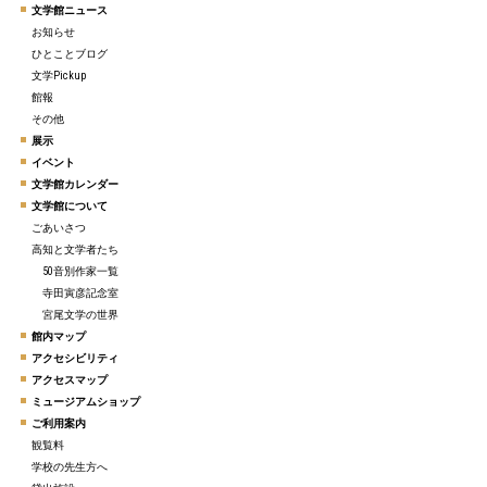
文学館ニュース
お知らせ
ひとことブログ
文学Pickup
館報
その他
展示
イベント
文学館カレンダー
文学館について
ごあいさつ
高知と文学者たち
50音別作家一覧
寺田寅彦記念室
宮尾文学の世界
館内マップ
アクセシビリティ
アクセスマップ
ミュージアムショップ
ご利用案内
観覧料
学校の先生方へ