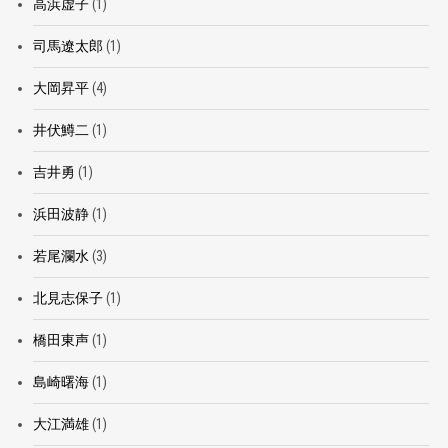
高浜虚子
(1)
司馬遼太郎
(1)
大岡昇平
(4)
井伏鱒二
(1)
吉井勇
(1)
浜田波静
(1)
若尾瀾水
(3)
北見志保子
(1)
橋田東声
(1)
島崎曙海
(1)
大江満雄
(1)