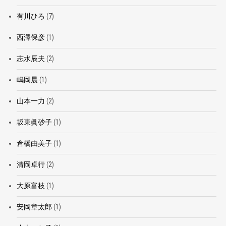
有川ひろ
(7)
西澤保彦
(1)
志水辰夫
(2)
嶋岡晨
(1)
山本一力
(2)
坂東眞砂子
(1)
倉橋由美子
(1)
清岡卓行
(2)
大原富枝
(1)
安岡章太郎
(1)