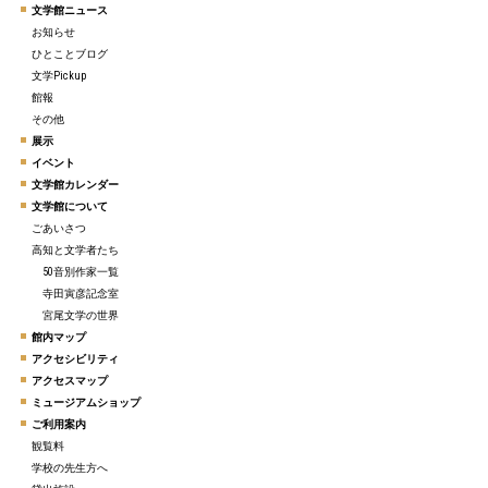
文学館ニュース
お知らせ
ひとことブログ
文学Pickup
館報
その他
展示
イベント
文学館カレンダー
文学館について
ごあいさつ
高知と文学者たち
50音別作家一覧
寺田寅彦記念室
宮尾文学の世界
館内マップ
アクセシビリティ
アクセスマップ
ミュージアムショップ
ご利用案内
観覧料
学校の先生方へ