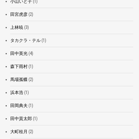
小山いと子
(1)
田宮虎彦
(2)
上林暁
(3)
タカクラ・テル
(1)
田中英光
(4)
森下雨村
(1)
馬場孤蝶
(2)
浜本浩
(1)
田岡典夫
(1)
田中貢太郎
(1)
大町桂月
(2)