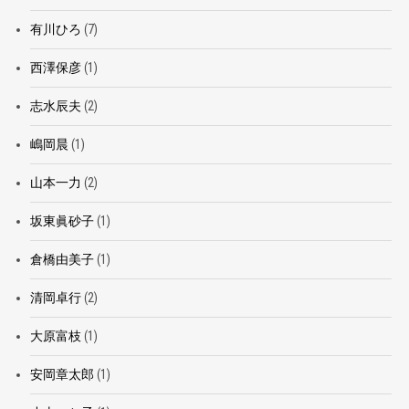
有川ひろ
(7)
西澤保彦
(1)
志水辰夫
(2)
嶋岡晨
(1)
山本一力
(2)
坂東眞砂子
(1)
倉橋由美子
(1)
清岡卓行
(2)
大原富枝
(1)
安岡章太郎
(1)