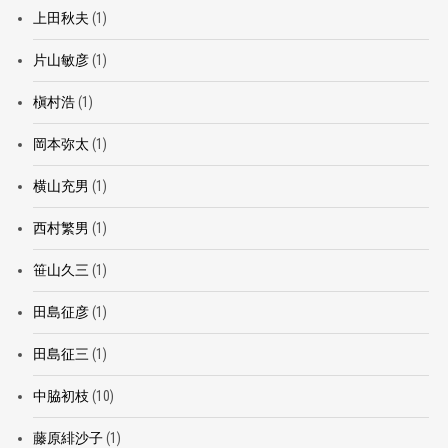
上田秋夫
(1)
片山敏彦
(1)
槇村浩
(1)
岡本弥太
(1)
横山充男
(1)
西村繁男
(1)
笹山久三
(1)
田島征彦
(1)
田島征三
(1)
中脇初枝
(10)
藤原緋沙子
(1)