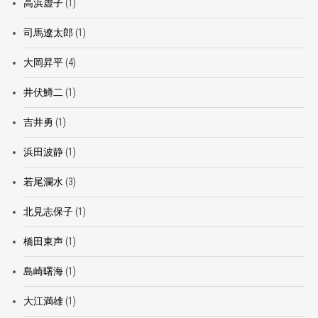
高浜虚子
(1)
司馬遼太郎
(1)
大岡昇平
(4)
井伏鱒二
(1)
吉井勇
(1)
浜田波静
(1)
若尾瀾水
(3)
北見志保子
(1)
橋田東声
(1)
島崎曙海
(1)
大江満雄
(1)