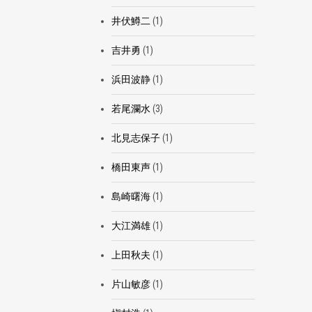
井伏鱒二
(1)
吉井勇
(1)
浜田波静
(1)
若尾瀾水
(3)
北見志保子
(1)
橋田東声
(1)
島崎曙海
(1)
大江満雄
(1)
上田秋夫
(1)
片山敏彦
(1)