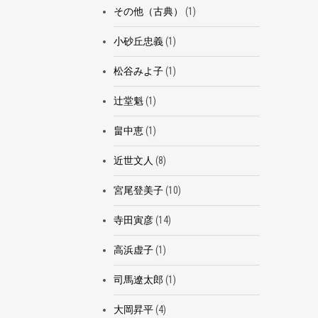
その他（古典）
(1)
小砂丘忠義
(1)
松谷みよ子
(1)
辻堂魁
(1)
畠中恵
(1)
近世文人
(8)
宮尾登美子
(10)
寺田寅彦
(14)
高浜虚子
(1)
司馬遼太郎
(1)
大岡昇平
(4)