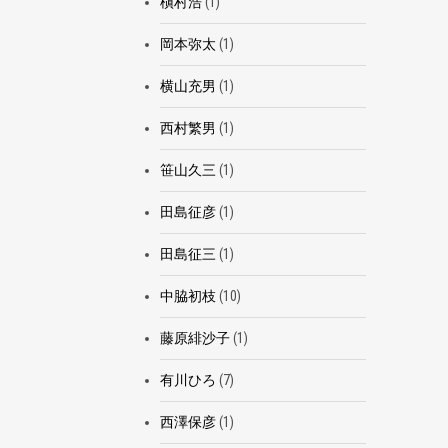
槇村浩
(1)
岡本弥太
(1)
横山充男
(1)
西村繁男
(1)
笹山久三
(1)
田島征彦
(1)
田島征三
(1)
中脇初枝
(10)
藤原緋沙子
(1)
有川ひろ
(7)
西澤保彦
(1)