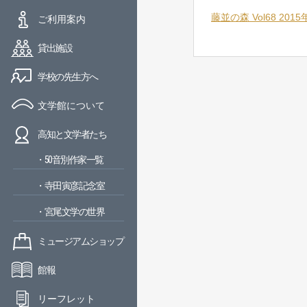
藤並の森 Vol68 201
ご利用案内
貸出施設
学校の先生方へ
文学館について
高知と文学者たち
・50音別作家一覧
・寺田寅彦記念室
・宮尾文学の世界
ミュージアムショップ
館報
リーフレット