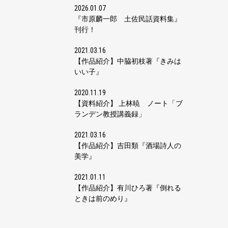
2026.01.07
『市原麟一郎 土佐民話資料集』
刊行！
2021.03.16
【作品紹介】中脇初枝著『きみは
いい子』
2020.11.19
【資料紹介】 上林暁 ノート「ブ
ランデン教授講義録」
2021.03.16
【作品紹介】吉田類『酒場詩人の
美学』
2021.01.11
【作品紹介】有川ひろ著『倒れる
ときは前のめり』