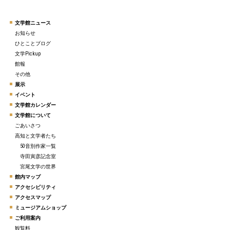
文学館ニュース
お知らせ
ひとことブログ
文学Pickup
館報
その他
展示
イベント
文学館カレンダー
文学館について
ごあいさつ
高知と文学者たち
50音別作家一覧
寺田寅彦記念室
宮尾文学の世界
館内マップ
アクセシビリティ
アクセスマップ
ミュージアムショップ
ご利用案内
観覧料