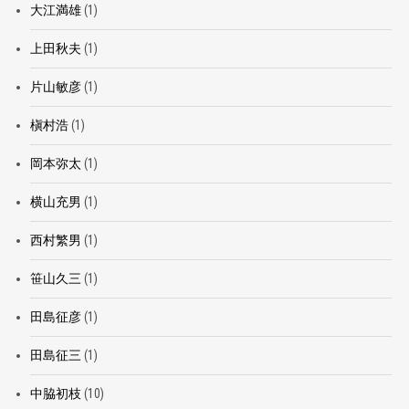
大江満雄
(1)
上田秋夫
(1)
片山敏彦
(1)
槇村浩
(1)
岡本弥太
(1)
横山充男
(1)
西村繁男
(1)
笹山久三
(1)
田島征彦
(1)
田島征三
(1)
中脇初枝
(10)