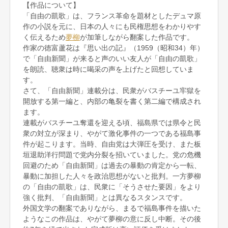
【作品について】
「自由の凱歌」は、フランス革命を題材としたデュマ原
作の小説を元に、日本の人々にも民権思想をわかりやす
く伝えるため
夢柳
が加筆しながら翻案した作品です。
作家の徳富蘆花は『思い出の記』（1959（昭和34）年）
で「自由新聞」が来ると声のいい友人が「自由の凱歌」
を朗読、聴衆は時に喝采の声を上げたと回想していま
す。
さて、「自由新聞」連載分は、民衆がバスチーユ牢獄を
開放する第一編と、内部の亀裂を書く第二編で構成され
ます。
連載がバスチーユ奪還を迎える頃、福島県では県令と民
衆の対立が深まり、やがて激化事件の一つである福島事
件が起こります。当時、自由党は大弾圧を受け、また板
垣退助洋行問題で党内分裂を招いていました。党の危機
回避のため「自由新聞」は過去の暴動の肯定から一転、
暴動に加担した人々を政治思想がないと批判。一方夢柳
の「自由の凱歌」は、民衆に「そうさせた要因」をより
強く批判、「自由新聞」とは異なるスタンスです。
外国文学の翻案でありながら、まるで福島事件を描いた
ようなこの作品は、やがて夢柳の意に反し中断。その後