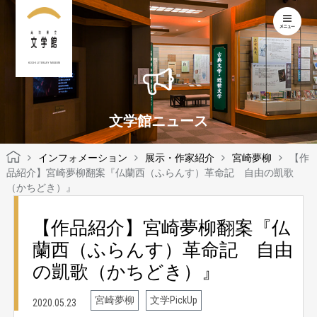
KOCHI LITERARY MUSEUM
文学館ニュース
インフォメーション
展示・作家紹介
宮崎夢柳
【作
品紹介】宮崎夢柳翻案『仏蘭西（ふらんす）革命記 自由の凱歌
（かちどき）』
【作品紹介】宮崎夢柳翻案『仏
蘭西（ふらんす）革命記 自由
の凱歌（かちどき）』
宮崎夢柳
文学PickUp
2020.05.23