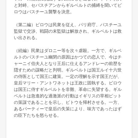
と対峙、セバスチアンからギルベルトの捕縛を聞いてビ
ロウはバスチーユ襲撃を決意。
（第二編）ビロウは民衆を従え、パリ府庁、バスチーユ
監獄で交渉、戦闘の末監獄は解放され、ギルベルトは救
い出される。
（続編）民衆はダロニー等を次々虐殺。一方で、ギルベ
ルトのバスチーユ幽閉の原因はかつての恋人で、今はチ
ャーニイ伯夫人となり王后に仕えるアンドレーの前歴を
隠すための謀略だと判明。ギルベルトは国王ルイ十六世
の侍医として国王に建策。一定の理解を示す国王だが、
皇后マリー・アントワネットは王政に固執する。ビロウ
は国王に侍すギルベルトを非難、革命に失望する。ギル
ベルトは急進的な過激派の行動はイギリスの宰相ピット
の策謀であることを示し、ピトウを帰村させる。一方、
あるパーティーで皇后の失策により、味方であったはず
の臣下たちを怒らせる。