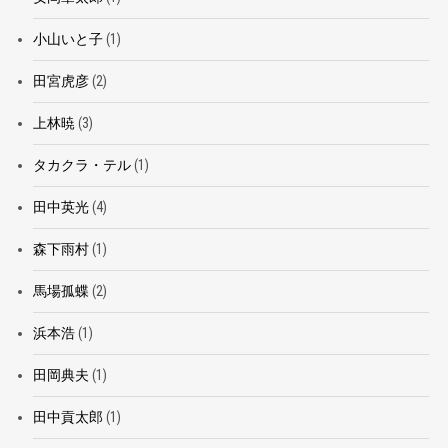
小山いと子
(1)
田宮虎彦
(2)
上林暁
(3)
タカクラ・テル
(1)
田中英光
(4)
森下雨村
(1)
馬場孤蝶
(2)
浜本浩
(1)
田岡典夫
(1)
田中貢太郎
(1)