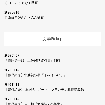
く力～」 まもなく閉幕
2026.06.10
直筆資料好きからのご提案
文学Pickup
2026.01.07
『市原麟一郎 土佐民話資料集』刊行！
2021.03.16
【作品紹介】中脇初枝著『きみはいい子』
2020.11.19
【資料紹介】 上林暁 ノート「ブランデン教授講義録」
2021.03.16
【作品紹介】吉田類『酒場詩人の美学』