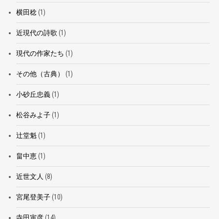
横田稔
(1)
近現代の詩歌
(1)
現代の作家たち
(1)
その他（古典）
(1)
小砂丘忠義
(1)
松谷みよ子
(1)
辻堂魁
(1)
畠中恵
(1)
近世文人
(8)
宮尾登美子
(10)
寺田寅彦
(14)