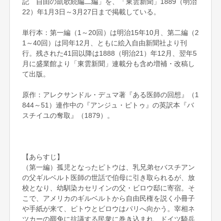
記 自由の凱歌続編二編」を、「東雲新聞」1889（明治
22）年1月3日～3月27日まで掲載している。
単行本：第一編（1～20回）は明治15年10月、第二編（2
1～40回）は同年12月、ともに絵入自由新聞社より刊
行。残された41回以降は1888（明治21）年12月、翌年5
月に盛業館より「東雲新聞」連載分も含め増補・改稿し
て出版。
原作：アレクサンドル・デュマ著『ある医師の回想』（1
844～51）連作中の『アンジュ・ピトゥ』の英訳本『バ
スチイユの奪取』（1879）。
【あらすじ】
（第一編）孤児となったピトウは、乳兄弟セバスチアン
の父ギルベルト医師の世話で伯母に引き取られるが、放
校となり、幼馴染カセリインの父・ビロウ邸に寄宿。そ
こで、アメリカのギルベルトから自由民権を説く小冊子
や手紙が来て、ピトウとビロウはパリへ向かう。宰相ネ
ツカーの罷免に抗議する民衆に巻き込まれ、ドイツ騎兵