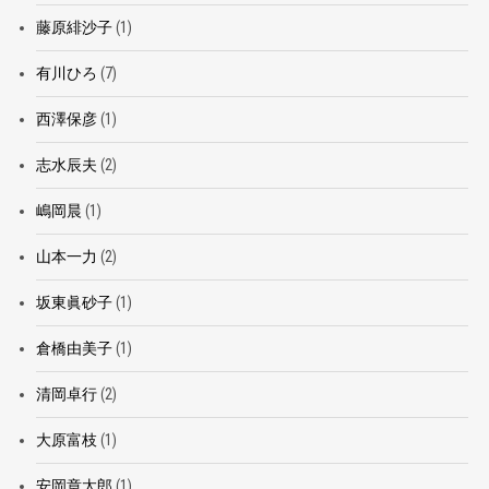
藤原緋沙子
(1)
有川ひろ
(7)
西澤保彦
(1)
志水辰夫
(2)
嶋岡晨
(1)
山本一力
(2)
坂東眞砂子
(1)
倉橋由美子
(1)
清岡卓行
(2)
大原富枝
(1)
安岡章太郎
(1)