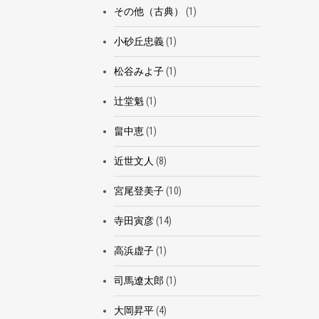
その他（古典）
(1)
小砂丘忠義
(1)
松谷みよ子
(1)
辻堂魁
(1)
畠中恵
(1)
近世文人
(8)
宮尾登美子
(10)
寺田寅彦
(14)
高浜虚子
(1)
司馬遼太郎
(1)
大岡昇平
(4)