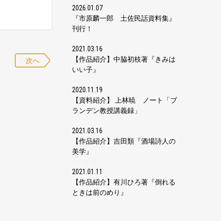
2026.01.07
『市原麟一郎 土佐民話資料集』
刊行！
2021.03.16
【作品紹介】中脇初枝著『きみは
次へ
いい子』
2020.11.19
【資料紹介】 上林暁 ノート「ブ
ランデン教授講義録」
2021.03.16
【作品紹介】吉田類『酒場詩人の
美学』
2021.01.11
【作品紹介】有川ひろ著『倒れる
ときは前のめり』