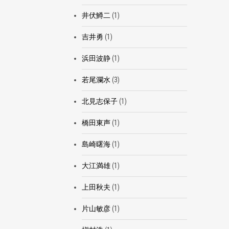
井伏鱒二
(1)
吉井勇
(1)
浜田波静
(1)
若尾瀾水
(3)
北見志保子
(1)
橋田東声
(1)
島崎曙海
(1)
大江満雄
(1)
上田秋夫
(1)
片山敏彦
(1)