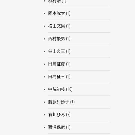
槇村浩
(1)
岡本弥太
(1)
横山充男
(1)
西村繁男
(1)
笹山久三
(1)
田島征彦
(1)
田島征三
(1)
中脇初枝
(10)
藤原緋沙子
(1)
有川ひろ
(7)
西澤保彦
(1)