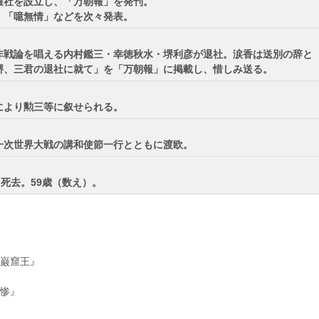
報社を設立し、「万朝報」を発刊。
」「噫無情」などを次々発表。
非戦論を唱える内村鑑三・幸徳秋水・堺利彦が退社。涙香は送別の辞と
堺、三君の退社に就て」を「万朝報」に掲載し、惜しみ送る。
により勲三等に叙せられる。
一次世界大戦の講和使節一行とともに渡欧。
て死去。59歳（数え）。
巌窟王』
惨』