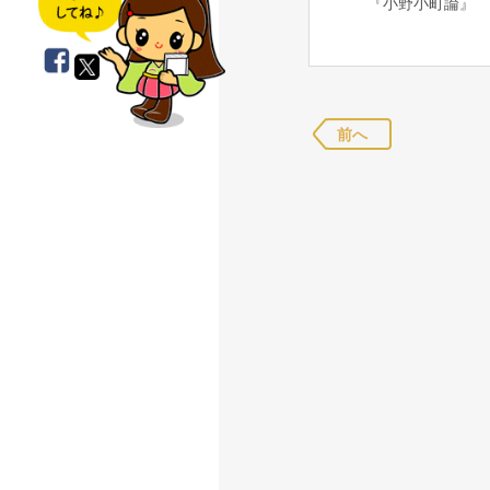
『小野小町論』
前へ