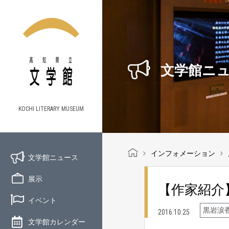
文学館ニ
KOCHI LITERARY MUSEUM
インフォメーション
文学館ニュース
展示
【作家紹介
イベント
黒岩涙
2016.10.25
文学館カレンダー