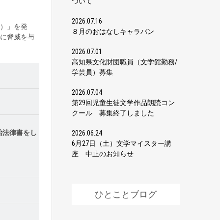
ついて
2026.07.16
）」を発
８月のおはなしキャラバン
に脅威を与
2026.07.01
高知県文化財団職員（文学館勤務/
学芸員）募集
2026.07.04
第29回児童生徒文学作品朗読コン
クール 募集終了しました
治法律書をし
2026.06.24
6月27日（土）文学マイスター講
座 中止のお知らせ
ひとことブログ
。