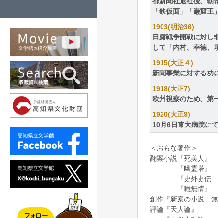
都新聞社退社後、朝
「鉄仮面」「巌窟王
1903(明治36)
日露戦争開戦に対し
して「内村、幸徳、
1915(大正４)
新聞事業に対する功
1918(大正7)
欧州視察のため、第
1920(大正9)
10月6日東大病院に
＜おもな著作＞
翻案小説『死美人』
『幽霊塔』
『史外史伝 
『噫無情』
創作『新案の小説 無
評論『天人論』