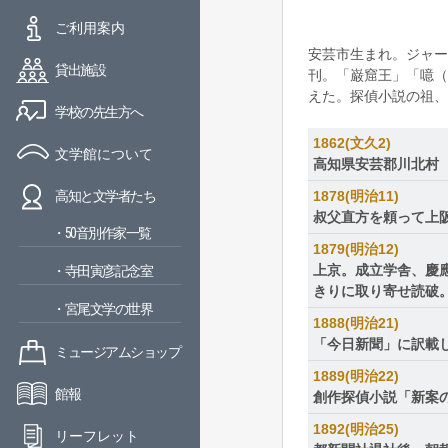
ご利用案内
安芸市生まれ。ジャー
貸出施設
刊。「巌窟王」「噫（
えた。探偵小説の祖、
学校の先生方へ
1862(文久2)
文学館について
高知県安芸郡川北村
1878(明治11)
高知と文学者たち
叔父直方を頼って上
・50音別作家一覧
1879(明治12)
上京。成立学舎、慶
・寺田寅彦記念室
きりに取り寄せ読破
・宮尾文学の世界
1888(明治21)
「今日新聞」に訳載
ミュージアムショップ
1889(明治22)
館報
創作探偵小説「新案の
1892(明治25)
リーフレット