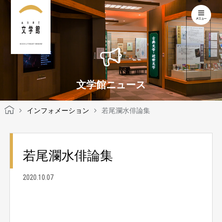
KOCHI LITERARY MUSEUM
文学館ニュース
インフォメーション
若尾瀾水俳論集
若尾瀾水俳論集
2020.10.07