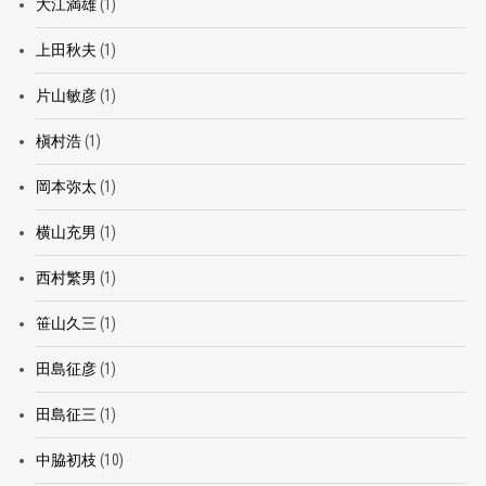
大江満雄
(1)
上田秋夫
(1)
片山敏彦
(1)
槇村浩
(1)
岡本弥太
(1)
横山充男
(1)
西村繁男
(1)
笹山久三
(1)
田島征彦
(1)
田島征三
(1)
中脇初枝
(10)