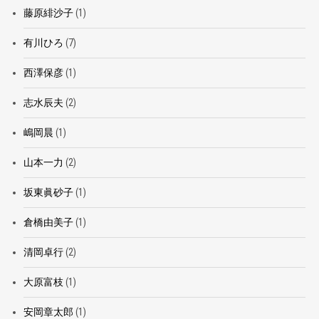
藤原緋沙子
(1)
有川ひろ
(7)
西澤保彦
(1)
志水辰夫
(2)
嶋岡晨
(1)
山本一力
(2)
坂東眞砂子
(1)
倉橋由美子
(1)
清岡卓行
(2)
大原富枝
(1)
安岡章太郎
(1)