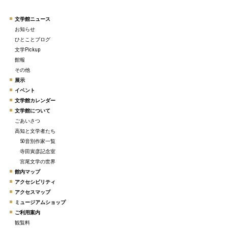
文学館ニュース
お知らせ
ひとことブログ
文学Pickup
館報
その他
展示
イベント
文学館カレンダー
文学館について
ごあいさつ
高知と文学者たち
50音別作家一覧
寺田寅彦記念室
宮尾文学の世界
館内マップ
アクセシビリティ
アクセスマップ
ミュージアムショップ
ご利用案内
観覧料