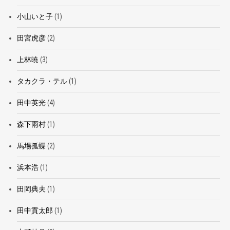
小山いと子
(1)
田宮虎彦
(2)
上林暁
(3)
タカクラ・テル
(1)
田中英光
(4)
森下雨村
(1)
馬場孤蝶
(2)
浜本浩
(1)
田岡典夫
(1)
田中貢太郎
(1)