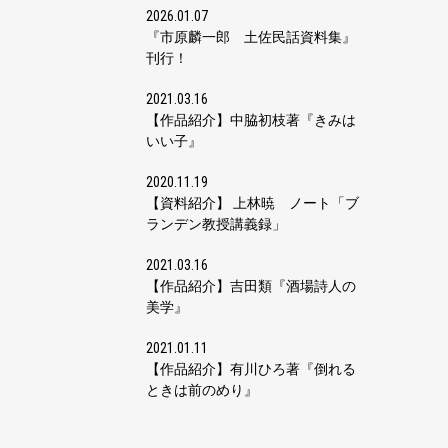
2026.01.07
『市原麟一郎 土佐民話資料集』
刊行！
2021.03.16
【作品紹介】中脇初枝著『きみは
いい子』
2020.11.19
【資料紹介】 上林暁 ノート「ブ
ランデン教授講義録」
2021.03.16
【作品紹介】吉田類『酒場詩人の
美学』
2021.01.11
【作品紹介】有川ひろ著『倒れる
ときは前のめり』