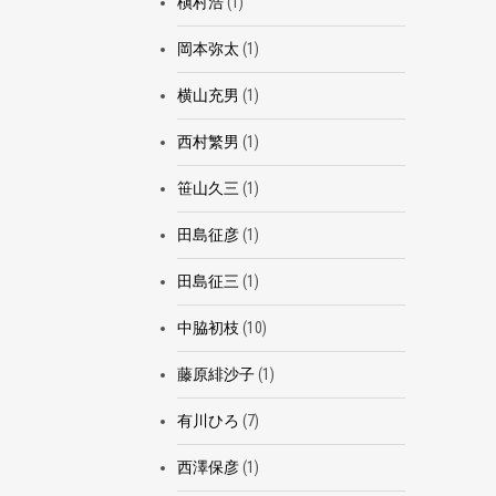
槇村浩
(1)
岡本弥太
(1)
横山充男
(1)
西村繁男
(1)
笹山久三
(1)
田島征彦
(1)
田島征三
(1)
中脇初枝
(10)
藤原緋沙子
(1)
有川ひろ
(7)
西澤保彦
(1)