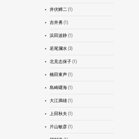
井伏鱒二
(1)
吉井勇
(1)
浜田波静
(1)
若尾瀾水
(3)
北見志保子
(1)
橋田東声
(1)
島崎曙海
(1)
大江満雄
(1)
上田秋夫
(1)
片山敏彦
(1)