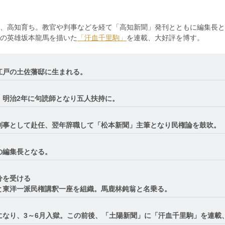
、高知育ち。教官や判事などを経て「高知新聞」発刊とともに編集長と
の英雄坂本龍馬を描いた
「汗血千里駒」
を連載、大好評を博す。
江戸の土佐藩邸に生まれる。
。明治2年に句読師となり五人扶持に。
判事として赴任、翌年辞職して「松本新聞」主筆となり民権論を鼓吹。
の編集長となる。
分を受ける
と東洋一派民権講釈一座を組織。馬鹿林鈍翁と名乗る。
になり、3～6月入獄。この前後、「土陽新聞」に「汗血千里駒」を連載