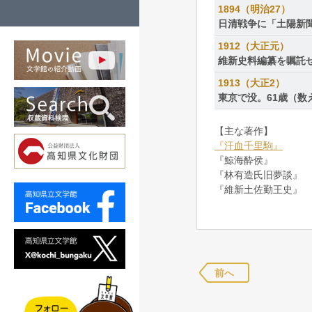
1894（明治27）
日清戦争に「土陽新
1912（大正元）
維新史料編纂を嘱託
1913（大正2）
東京で没。61歳（数
【主な著作】
『汗血千里駒』
『鯨海酔侯』
『林有造氏旧夢談』
『維新土佐勤王史』
前へ