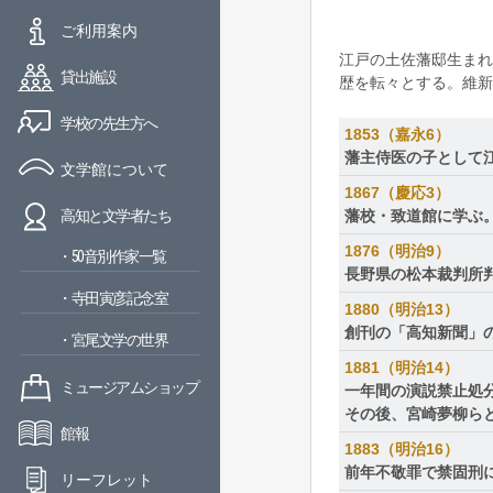
ご利用案内
江戸の土佐藩邸生まれ
貸出施設
歴を転々とする。維新
学校の先生方へ
1853（嘉永6）
藩主侍医の子として
文学館について
1867（慶応3）
藩校・致道館に学ぶ
高知と文学者たち
1876（明治9）
・50音別作家一覧
長野県の松本裁判所
・寺田寅彦記念室
1880（明治13）
創刊の「高知新聞」
・宮尾文学の世界
1881（明治14）
ミュージアムショップ
一年間の演説禁止処
その後、宮崎夢柳ら
館報
1883（明治16）
前年不敬罪で禁固刑
リーフレット