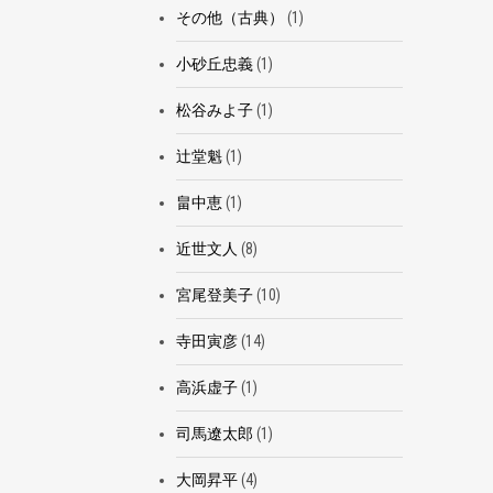
その他（古典）
(1)
小砂丘忠義
(1)
松谷みよ子
(1)
辻堂魁
(1)
畠中恵
(1)
近世文人
(8)
宮尾登美子
(10)
寺田寅彦
(14)
高浜虚子
(1)
司馬遼太郎
(1)
大岡昇平
(4)