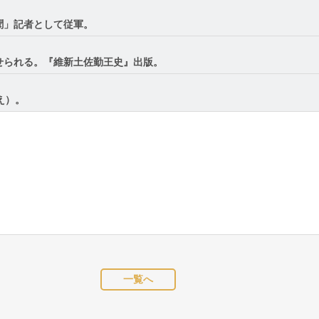
聞」記者として従軍。
せられる。『維新土佐勤王史』出版。
え）。
一覧へ