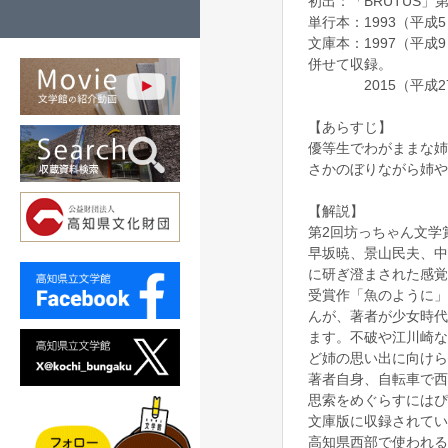
初出：「BRUTUS」第
単行本：1993（平成
文庫本：1997（平
併せて収録。
2015（平成27
【あらすじ】
優等生でわがままな姉
さかのぼりながら姉や
【解説】
第2回坊っちゃん文学
早坂暁、景山民夫、中
に研ぎ澄まされた感覚
受賞作「魚のように」
んが、著者が少女時代
ます。不破や江川崎な
ど姉の思い出に向けら
著者自身、自転車で西
思索をめぐらすにはぴ
文庫版に収録されてい
高知県西部で使われる