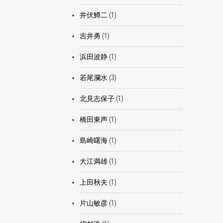
井伏鱒二
(1)
吉井勇
(1)
浜田波静
(1)
若尾瀾水
(3)
北見志保子
(1)
橋田東声
(1)
島崎曙海
(1)
大江満雄
(1)
上田秋夫
(1)
片山敏彦
(1)