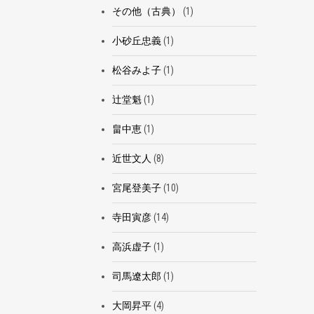
その他（古典）
(1)
小砂丘忠義
(1)
松谷みよ子
(1)
辻堂魁
(1)
畠中恵
(1)
近世文人
(8)
宮尾登美子
(10)
寺田寅彦
(14)
高浜虚子
(1)
司馬遼太郎
(1)
大岡昇平
(4)