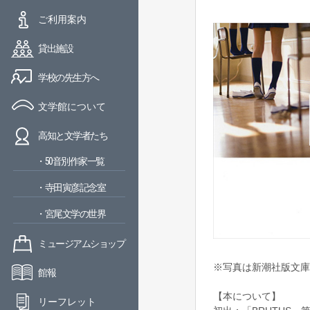
ご利用案内
貸出施設
学校の先生方へ
文学館について
高知と文学者たち
・50音別作家一覧
・寺田寅彦記念室
・宮尾文学の世界
ミュージアムショップ
※写真は新潮社版文庫
館報
【本について】
リーフレット