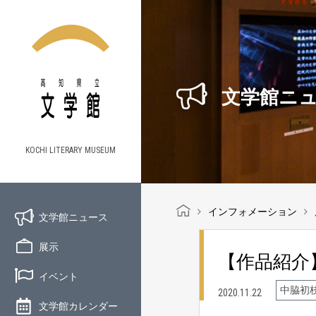
文学館ニ
KOCHI LITERARY MUSEUM
インフォメーション
文学館ニュース
展示
【作品紹介
イベント
中脇初
2020.11.22
文学館カレンダー