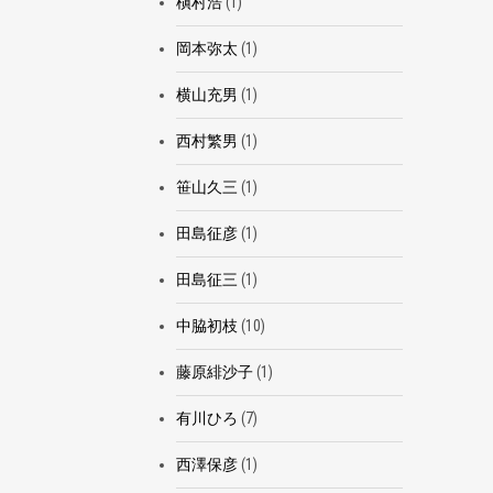
槇村浩
(1)
岡本弥太
(1)
横山充男
(1)
西村繁男
(1)
笹山久三
(1)
田島征彦
(1)
田島征三
(1)
中脇初枝
(10)
藤原緋沙子
(1)
有川ひろ
(7)
西澤保彦
(1)