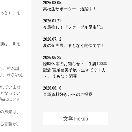
2026.08.05
高校生サポーター 活躍中！
すっと）」を
2026.07.21
今最推し！『ファーブル昆虫記』
2026.07.12
朋は、川を
夏の企画展、まもなく開催です！
2026.06.25
臨時休館のお知らせ・「生誕100年
た。椎名誠、
記念 宮尾登美子展～生きてゆく力
け、若さゆえ
～」 まもなく閉幕
れていませ
2026.06.10
となってい
直筆資料好きからのご提案
識はほとん
の風景は、
文学Pickup
る言葉が、