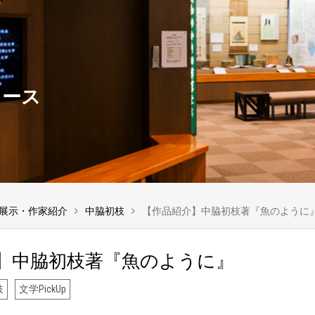
ュース
展示・作家紹介
中脇初枝
【作品紹介】中脇初枝著『魚のように
】中脇初枝著『魚のように』
枝
文学PickUp