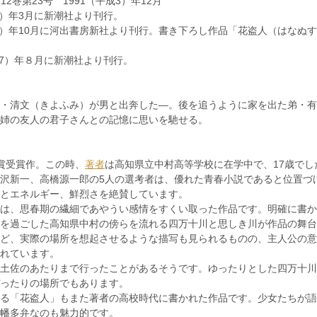
12巻第23号 1991（平成3）年12月
5）年3月に新潮社より刊行。
成9）年10月に河出書房新社より刊行。書き下ろし作品「花盗人（はなぬ
）年８月に新潮社より刊行。
・清文（きよふみ）が男と出奔した―。後を追うように家を出た弟・有
姉の友人の君子さんとの記憶に思いを馳せる。
賞受賞作。この時、
著者
は高知県立中村高等学校に在学中で、17歳でし
沢新一、高橋源一郎の5人の選考者は、優れた青春小説であると位置づ
とエネルギー、鮮烈さを絶賛しています。
は、思春期の繊細であやうい感情をすくい取った作品です。明確に書か
を過ごした高知県中村の傍らを流れる四万十川と思しき川が作品の舞台
ど、実際の場所を想起させるような描写も見られるものの、主人公の意
れています。
土佐のあたりまで行ったことがあるそうです。ゆったりとした四万十川
ったりの場所でもあります。
る「花盗人」もまた著者の高校時代に書かれた作品です。少女たちが語
幡多弁なのも魅力的です。