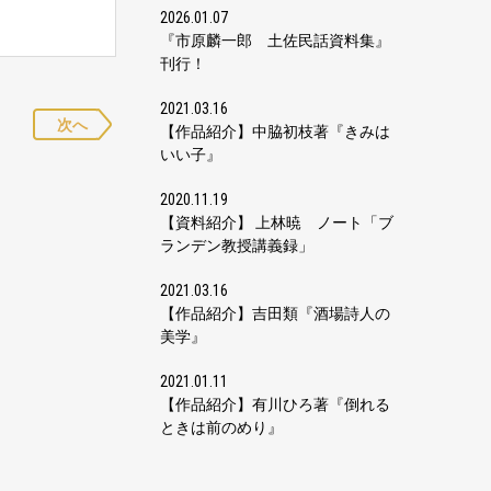
2026.01.07
『市原麟一郎 土佐民話資料集』
刊行！
2021.03.16
次へ
【作品紹介】中脇初枝著『きみは
いい子』
2020.11.19
【資料紹介】 上林暁 ノート「ブ
ランデン教授講義録」
2021.03.16
【作品紹介】吉田類『酒場詩人の
美学』
2021.01.11
【作品紹介】有川ひろ著『倒れる
ときは前のめり』