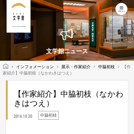
KOCHI LITERARY MUSEUM
文学館ニュース
インフォメーション
展示・作家紹介
中脇初枝
【作
家紹介】中脇初枝（なかわきはつえ）
【作家紹介】中脇初枝（なかわ
きはつえ）
中脇初枝
2016.10.20