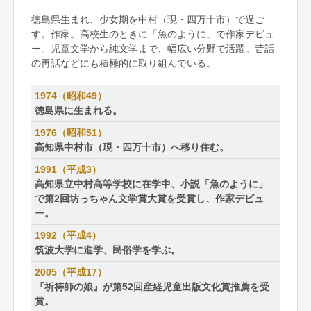
徳島県生まれ、少女期を中村（現・四万十市）で過ご
す。作家。高校生のときに「魚のように」で作家デビュ
ー。児童文学から純文学まで、幅広い分野で活躍。昔話
の再話などにも積極的に取り組んでいる。
1974（昭和49）
徳島県に生まれる。
1976（昭和51）
高知県中村市（現・四万十市）へ移り住む。
1991（平成3）
高知県立中村高等学校に在学中、小説「魚のように」
で第2回坊っちゃん文学賞大賞を受賞し、作家デビュ
ー。
1992（平成4）
筑波大学に進学、民俗学を学ぶ。
2005（平成17）
『祈祷師の娘』が第52回産経児童出版文化賞推薦を受
賞。