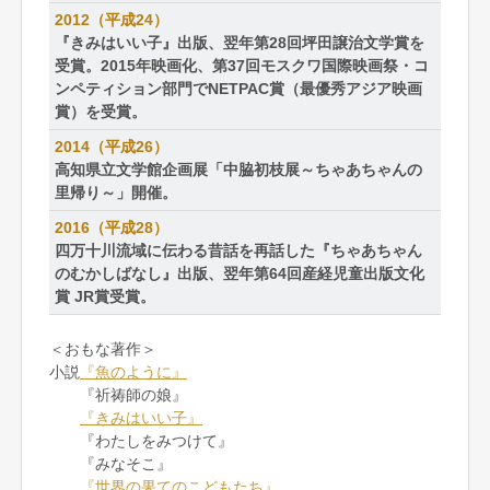
2012（平成24）
『きみはいい子』出版、翌年第28回坪田譲治文学賞を
受賞。2015年映画化、第37回モスクワ国際映画祭・コ
ンペティション部門でNETPAC賞（最優秀アジア映画
賞）を受賞。
2014（平成26）
高知県立文学館企画展「中脇初枝展～ちゃあちゃんの
里帰り～」開催。
2016（平成28）
四万十川流域に伝わる昔話を再話した『ちゃあちゃん
のむかしばなし』出版、翌年第64回産経児童出版文化
賞 JR賞受賞。
＜おもな著作＞
小説
『魚のように』
『祈祷師の娘』
『きみはいい子』
『わたしをみつけて』
『みなそこ』
『世界の果てのこどもたち』