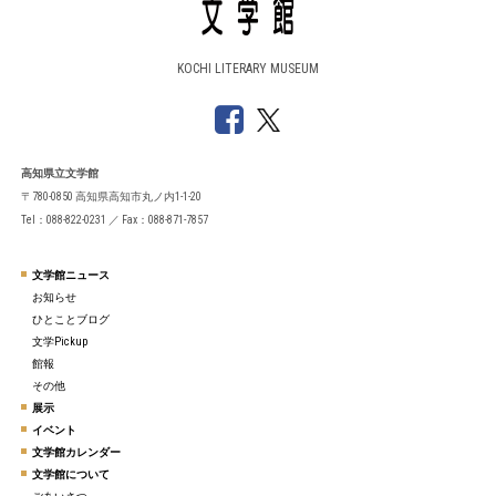
KOCHI LITERARY MUSEUM
高知県立文学館
〒780-0850 高知県高知市丸ノ内1-1-20
Tel：088-822-0231 ／ Fax：088-871-7857
文学館ニュース
お知らせ
ひとことブログ
文学Pickup
館報
その他
展示
イベント
文学館カレンダー
文学館について