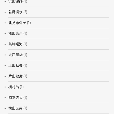
浜田波静
(1)
若尾瀾水
(3)
北見志保子
(1)
橋田東声
(1)
島崎曙海
(1)
大江満雄
(1)
上田秋夫
(1)
片山敏彦
(1)
槇村浩
(1)
岡本弥太
(1)
横山充男
(1)