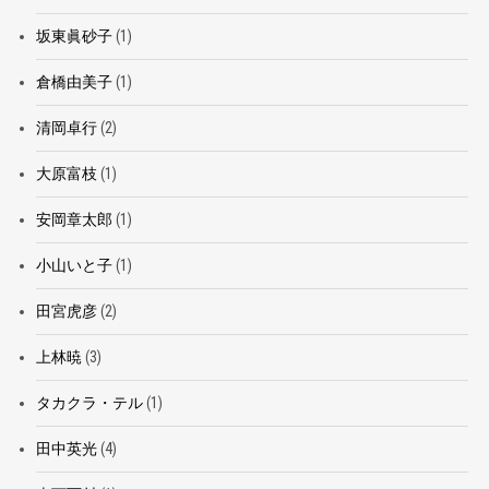
坂東眞砂子
(1)
倉橋由美子
(1)
清岡卓行
(2)
大原富枝
(1)
安岡章太郎
(1)
小山いと子
(1)
田宮虎彦
(2)
上林暁
(3)
タカクラ・テル
(1)
田中英光
(4)