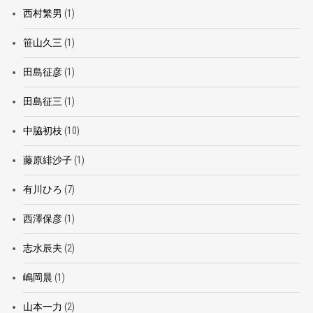
西村繁男
(1)
笹山久三
(1)
田島征彦
(1)
田島征三
(1)
中脇初枝
(10)
藤原緋沙子
(1)
有川ひろ
(7)
西澤保彦
(1)
志水辰夫
(2)
嶋岡晨
(1)
山本一力
(2)