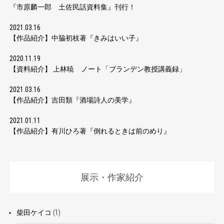
『市原麟一郎 土佐民話資料集』刊行！
2021.03.16
【作品紹介】中脇初枝著『きみはいい子』
2020.11.19
【資料紹介】 上林暁 ノート「ブランデン教授講義録」
2021.03.16
【作品紹介】吉田類『酒場詩人の美学』
2021.01.11
【作品紹介】有川ひろ著『倒れるときは前のめり』
展示・作家紹介
柴田ケイコ
(1)