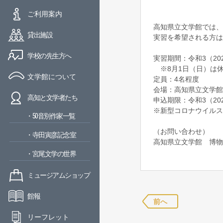
ご利用案内
高知県立文学館では、
貸出施設
実習を希望される方は
学校の先生方へ
実習期間：令和3（20
※8月1日（日）は休
文学館について
定員：4名程度
会場：高知県立文学館
高知と文学者たち
申込期限：令和3（20
※新型コロナウイルス
・50音別作家一覧
（お問い合わせ）
・寺田寅彦記念室
高知県立文学館 博物
・宮尾文学の世界
ミュージアムショップ
館報
前へ
リーフレット