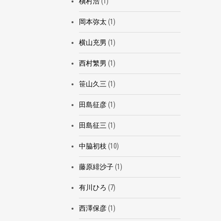
槇村浩
(1)
岡本弥太
(1)
横山充男
(1)
西村繁男
(1)
笹山久三
(1)
田島征彦
(1)
田島征三
(1)
中脇初枝
(10)
藤原緋沙子
(1)
有川ひろ
(7)
西澤保彦
(1)