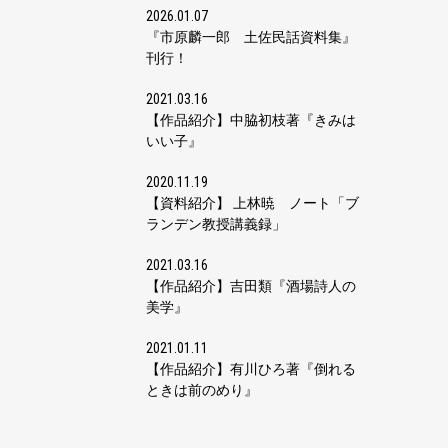
2026.01.07
『市原麟一郎 土佐民話資料集』
刊行！
2021.03.16
【作品紹介】中脇初枝著『きみは
いい子』
2020.11.19
【資料紹介】 上林暁 ノート「ブ
ランデン教授講義録」
2021.03.16
【作品紹介】吉田類『酒場詩人の
美学』
2021.01.11
【作品紹介】有川ひろ著『倒れる
ときは前のめり』