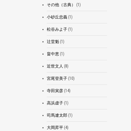
その他（古典）
(1)
小砂丘忠義
(1)
松谷みよ子
(1)
辻堂魁
(1)
畠中恵
(1)
近世文人
(8)
宮尾登美子
(10)
寺田寅彦
(14)
高浜虚子
(1)
司馬遼太郎
(1)
大岡昇平
(4)