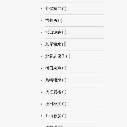
井伏鱒二
(1)
吉井勇
(1)
浜田波静
(1)
若尾瀾水
(3)
北見志保子
(1)
橋田東声
(1)
島崎曙海
(1)
大江満雄
(1)
上田秋夫
(1)
片山敏彦
(1)