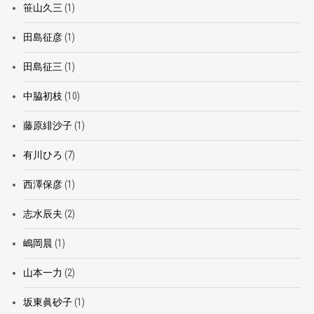
笹山久三
(1)
田島征彦
(1)
田島征三
(1)
中脇初枝
(10)
藤原緋沙子
(1)
有川ひろ
(7)
西澤保彦
(1)
志水辰夫
(2)
嶋岡晨
(1)
山本一力
(2)
坂東眞砂子
(1)