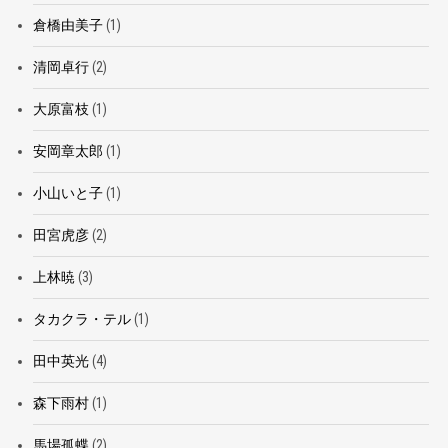
倉橋由美子
(1)
清岡卓行
(2)
大原富枝
(1)
安岡章太郎
(1)
小山いと子
(1)
田宮虎彦
(2)
上林暁
(3)
タカクラ・テル
(1)
田中英光
(4)
森下雨村
(1)
馬場孤蝶
(2)