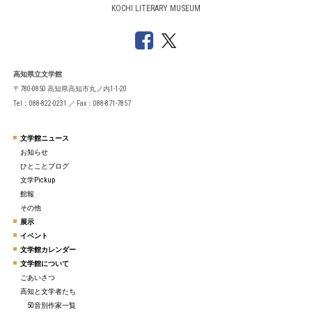
KOCHI LITERARY MUSEUM
高知県立文学館
〒780-0850 高知県高知市丸ノ内1-1-20
Tel：088-822-0231 ／ Fax：088-871-7857
文学館ニュース
お知らせ
ひとことブログ
文学Pickup
館報
その他
展示
イベント
文学館カレンダー
文学館について
ごあいさつ
高知と文学者たち
50音別作家一覧