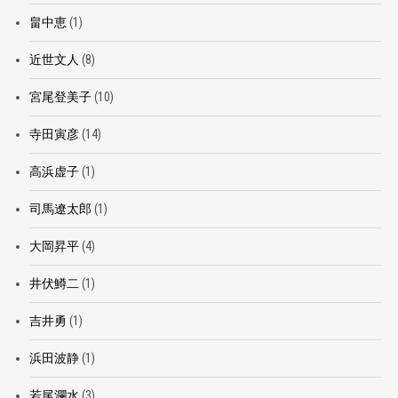
畠中恵
(1)
近世文人
(8)
宮尾登美子
(10)
寺田寅彦
(14)
高浜虚子
(1)
司馬遼太郎
(1)
大岡昇平
(4)
井伏鱒二
(1)
吉井勇
(1)
浜田波静
(1)
若尾瀾水
(3)