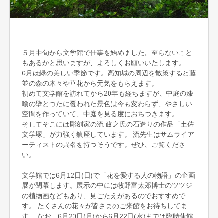
５月中旬から文学館で仕事を始めました。至らないこと
もあるかと思いますが、よろしくお願いいたします。
6月は緑の美しい季節です。高知城の周辺を散策すると藤
並の森の木々や草花から元気をもらえます。
初めて文学館を訪れてから20年も経ちますが、中庭の漆
喰の壁とつたに覆われた景色は今も変わらず、やさしい
空間を作っていて、中庭を見る度におちつきます。
そしてそこには彫刻家の流 政之氏の石造りの作品「土佐
文学塚」が力強く鎮座しています。 流先生はサムライア
ーティストの異名を持つそうです。ぜひ、ご覧くださ
い。
文学館では6月12日(日)で「花を愛する人の物語」の企画
展が閉幕します。展示の中には牧野富太郎博士のツツジ
の植物画などもあり、見ごたえがあるのでおすすめで
す。 たくさんの花々が皆さまのご来館をお待ちしてま
す。 なお、6月20日(月)から6月22日(水)までは臨時休館