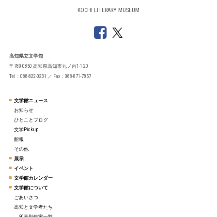
KOCHI LITERARY MUSEUM
高知県立文学館
〒780-0850 高知県高知市丸ノ内1-1-20
Tel：088-822-0231 ／ Fax：088-871-7857
文学館ニュース
お知らせ
ひとことブログ
文学Pickup
館報
その他
展示
イベント
文学館カレンダー
文学館について
ごあいさつ
高知と文学者たち
50音別作家一覧