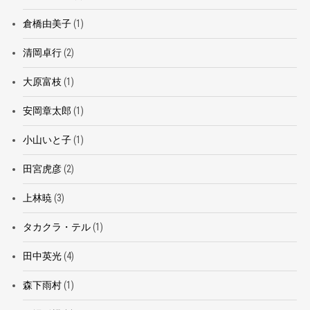
倉橋由美子
(1)
清岡卓行
(2)
大原富枝
(1)
安岡章太郎
(1)
小山いと子
(1)
田宮虎彦
(2)
上林暁
(3)
タカクラ・テル
(1)
田中英光
(4)
森下雨村
(1)