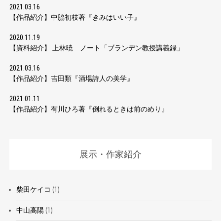
2021.03.16
【作品紹介】中脇初枝著『きみはいい子』
2020.11.19
【資料紹介】 上林暁 ノート「ブランデン教授講義録」
2021.03.16
【作品紹介】吉田類『酒場詩人の美学』
2021.01.11
【作品紹介】有川ひろ著『倒れるときは前のめり』
展示・作家紹介
柴田ケイコ
(1)
中山高陽
(1)