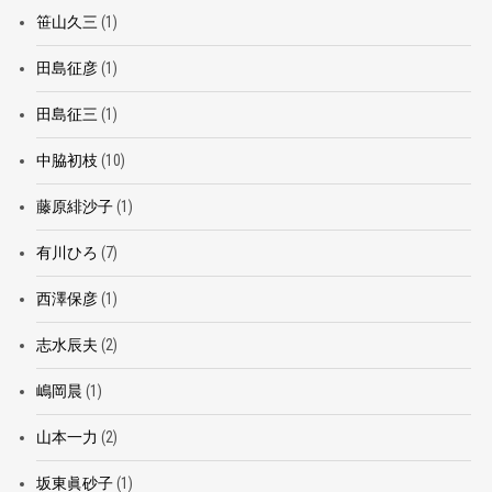
笹山久三
(1)
田島征彦
(1)
田島征三
(1)
中脇初枝
(10)
藤原緋沙子
(1)
有川ひろ
(7)
西澤保彦
(1)
志水辰夫
(2)
嶋岡晨
(1)
山本一力
(2)
坂東眞砂子
(1)