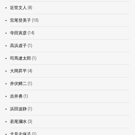
近世文人
(8)
宮尾登美子
(10)
寺田寅彦
(14)
高浜虚子
(1)
司馬遼太郎
(1)
大岡昇平
(4)
井伏鱒二
(1)
吉井勇
(1)
浜田波静
(1)
若尾瀾水
(3)
北見志保子
(1)