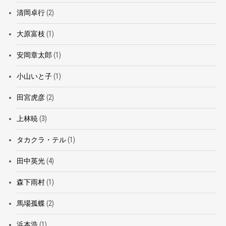
清岡卓行
(2)
大原富枝
(1)
安岡章太郎
(1)
小山いと子
(1)
田宮虎彦
(2)
上林暁
(3)
タカクラ・テル
(1)
田中英光
(4)
森下雨村
(1)
馬場孤蝶
(2)
浜本浩
(1)