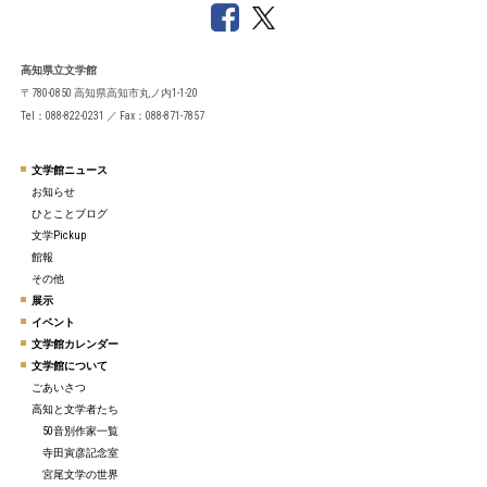
高知県立文学館
〒780-0850 高知県高知市丸ノ内1-1-20
Tel：088-822-0231 ／ Fax：088-871-7857
文学館ニュース
お知らせ
ひとことブログ
文学Pickup
館報
その他
展示
イベント
文学館カレンダー
文学館について
ごあいさつ
高知と文学者たち
50音別作家一覧
寺田寅彦記念室
宮尾文学の世界