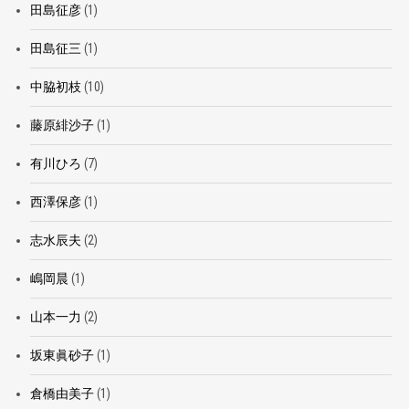
田島征彦
(1)
田島征三
(1)
中脇初枝
(10)
藤原緋沙子
(1)
有川ひろ
(7)
西澤保彦
(1)
志水辰夫
(2)
嶋岡晨
(1)
山本一力
(2)
坂東眞砂子
(1)
倉橋由美子
(1)