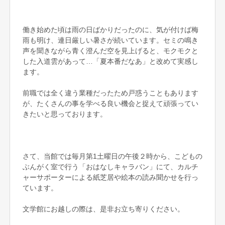
働き始めた頃は雨の日ばかりだったのに、気が付けば梅
雨も明け、連日厳しい暑さが続いています。セミの鳴き
声を聞きながら青く澄んだ空を見上げると、モクモクと
した入道雲があって…「夏本番だなあ」と改めて実感し
ます。
前職では全く違う業種だったため戸惑うこともあります
が、たくさんの事を学べる良い機会と捉えて頑張ってい
きたいと思っております。
さて、当館では毎月第1土曜日の午後２時から、こどもの
ぶんがく室で行う「おはなしキャラバン」にて、カルチ
ャーサポーターによる紙芝居や絵本の読み聞かせを行っ
ています。
文学館にお越しの際は、是非お立ち寄りください。