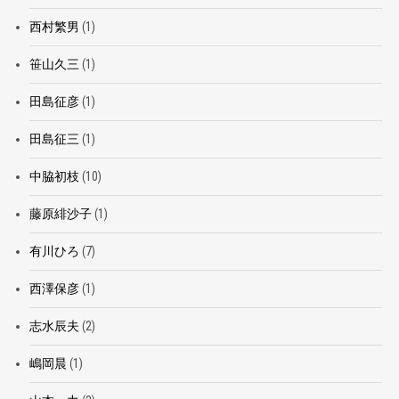
西村繁男
(1)
笹山久三
(1)
田島征彦
(1)
田島征三
(1)
中脇初枝
(10)
藤原緋沙子
(1)
有川ひろ
(7)
西澤保彦
(1)
志水辰夫
(2)
嶋岡晨
(1)