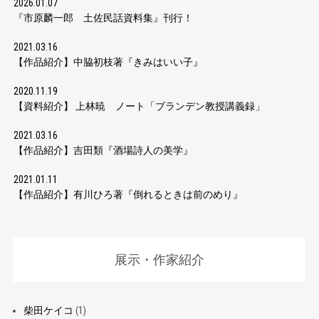
2026.01.07
『市原麟一郎 土佐民話資料集』刊行！
2021.03.16
【作品紹介】中脇初枝著『きみはいい子』
2020.11.19
【資料紹介】 上林暁 ノート「ブランデン教授講義録」
2021.03.16
【作品紹介】吉田類『酒場詩人の美学』
2021.01.11
【作品紹介】有川ひろ著『倒れるときは前のめり』
展示・作家紹介
柴田ケイコ
(1)