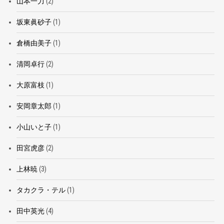
山本一力
(2)
坂東眞砂子
(1)
倉橋由美子
(1)
清岡卓行
(2)
大原富枝
(1)
安岡章太郎
(1)
小山いと子
(1)
田宮虎彦
(2)
上林暁
(3)
タカクラ・テル
(1)
田中英光
(4)