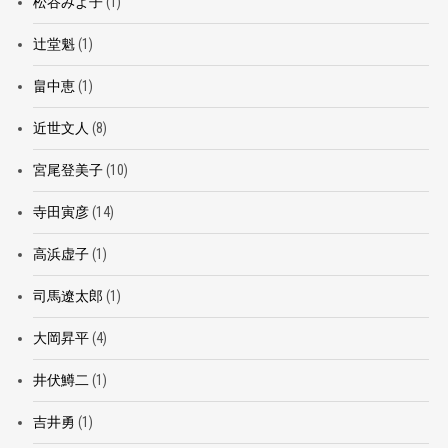
松谷みよ子
(1)
辻堂魁
(1)
畠中恵
(1)
近世文人
(8)
宮尾登美子
(10)
寺田寅彦
(14)
高浜虚子
(1)
司馬遼太郎
(1)
大岡昇平
(4)
井伏鱒二
(1)
吉井勇
(1)