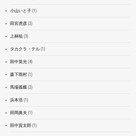
小山いと子
(1)
田宮虎彦
(2)
上林暁
(3)
タカクラ・テル
(1)
田中英光
(4)
森下雨村
(1)
馬場孤蝶
(2)
浜本浩
(1)
田岡典夫
(1)
田中貢太郎
(1)