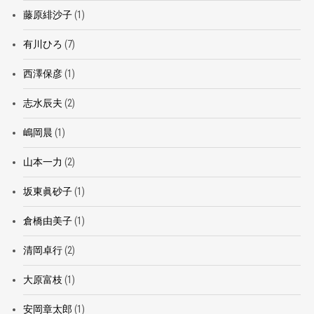
藤原緋沙子
(1)
有川ひろ
(7)
西澤保彦
(1)
志水辰夫
(2)
嶋岡晨
(1)
山本一力
(2)
坂東眞砂子
(1)
倉橋由美子
(1)
清岡卓行
(2)
大原富枝
(1)
安岡章太郎
(1)