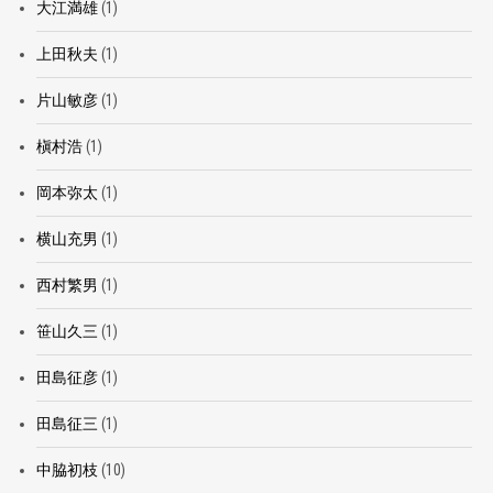
大江満雄
(1)
上田秋夫
(1)
片山敏彦
(1)
槇村浩
(1)
岡本弥太
(1)
横山充男
(1)
西村繁男
(1)
笹山久三
(1)
田島征彦
(1)
田島征三
(1)
中脇初枝
(10)