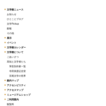
文学館ニュース
お知らせ
ひとことブログ
文学Pickup
館報
その他
展示
イベント
文学館カレンダー
文学館について
ごあいさつ
高知と文学者たち
50音別作家一覧
寺田寅彦記念室
宮尾文学の世界
館内マップ
アクセシビリティ
アクセスマップ
ミュージアムショップ
ご利用案内
観覧料