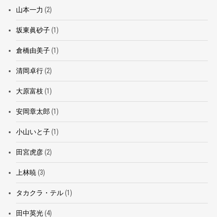
山本一力
(2)
坂東眞砂子
(1)
倉橋由美子
(1)
清岡卓行
(2)
大原富枝
(1)
安岡章太郎
(1)
小山いと子
(1)
田宮虎彦
(2)
上林暁
(3)
タカクラ・テル
(1)
田中英光
(4)