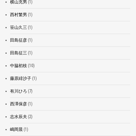
横山充男
(1)
西村繁男
(1)
笹山久三
(1)
田島征彦
(1)
田島征三
(1)
中脇初枝
(10)
藤原緋沙子
(1)
有川ひろ
(7)
西澤保彦
(1)
志水辰夫
(2)
嶋岡晨
(1)