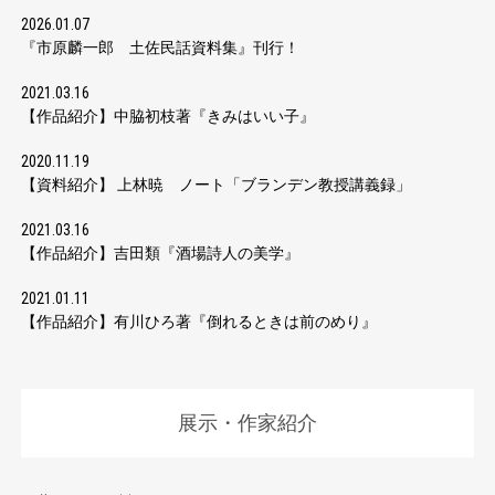
2026.01.07
『市原麟一郎 土佐民話資料集』刊行！
2021.03.16
【作品紹介】中脇初枝著『きみはいい子』
2020.11.19
【資料紹介】 上林暁 ノート「ブランデン教授講義録」
2021.03.16
【作品紹介】吉田類『酒場詩人の美学』
2021.01.11
【作品紹介】有川ひろ著『倒れるときは前のめり』
展示・作家紹介