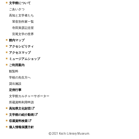
文学館について
ごあいさつ
高知と文学者たち
50音別作家一覧
寺田寅彦記念室
宮尾文学の世界
館内マップ
アクセシビリティ
アクセスマップ
ミュージアムショップ
ご利用案内
観覧料
学校の先生方へ
貸出施設
定例行事
文学館カルチャーサポーター
所蔵資料利用申請
高知県文化財団
文学館の紹介動画
収蔵資料検索
個人情報保護方針
2021 Kochi Literary Museum.