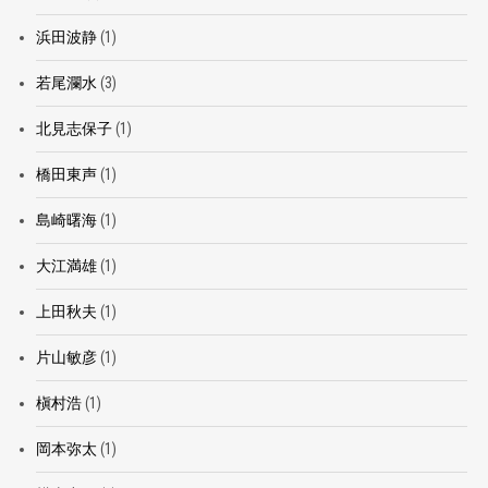
浜田波静
(1)
若尾瀾水
(3)
北見志保子
(1)
橋田東声
(1)
島崎曙海
(1)
大江満雄
(1)
上田秋夫
(1)
片山敏彦
(1)
槇村浩
(1)
岡本弥太
(1)