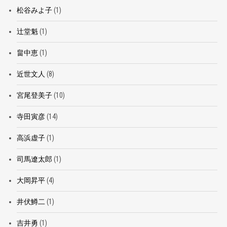
松谷みよ子
(1)
辻堂魁
(1)
畠中恵
(1)
近世文人
(8)
宮尾登美子
(10)
寺田寅彦
(14)
高浜虚子
(1)
司馬遼太郎
(1)
大岡昇平
(4)
井伏鱒二
(1)
吉井勇
(1)