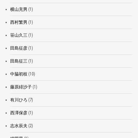
横山充男
(1)
西村繁男
(1)
笹山久三
(1)
田島征彦
(1)
田島征三
(1)
中脇初枝
(10)
藤原緋沙子
(1)
有川ひろ
(7)
西澤保彦
(1)
志水辰夫
(2)