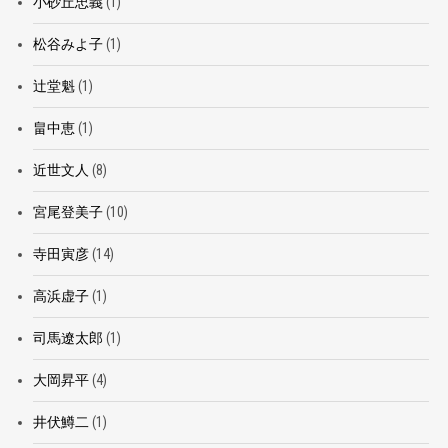
小砂丘忠義
(1)
松谷みよ子
(1)
辻堂魁
(1)
畠中恵
(1)
近世文人
(8)
宮尾登美子
(10)
寺田寅彦
(14)
高浜虚子
(1)
司馬遼太郎
(1)
大岡昇平
(4)
井伏鱒二
(1)