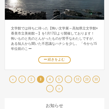
文学館では待ちに待った【怖い文学展～高知県立文学館×
香美市立美術館～】を1月17日より開催しております！
怖いものと先のとんがったものが苦手なわたしですが、
ある知人から聞いた不思議なハナシを少し。 「今から15
年位前のこ
続きをよむ
«
1
2
3
4
5
...
10
20
30
...
»
お知らせ