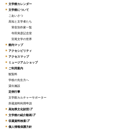
文学館カレンダー
文学館について
ごあいさつ
高知と文学者たち
50音別作家一覧
寺田寅彦記念室
宮尾文学の世界
館内マップ
アクセシビリティ
アクセスマップ
ミュージアムショップ
ご利用案内
観覧料
学校の先生方へ
貸出施設
定例行事
文学館カルチャーサポーター
所蔵資料利用申請
高知県文化財団
文学館の紹介動画
収蔵資料検索
個人情報保護方針