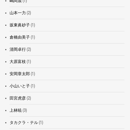
嶋岡晨
(1)
山本一力
(2)
坂東眞砂子
(1)
倉橋由美子
(1)
清岡卓行
(2)
大原富枝
(1)
安岡章太郎
(1)
小山いと子
(1)
田宮虎彦
(2)
上林暁
(3)
タカクラ・テル
(1)