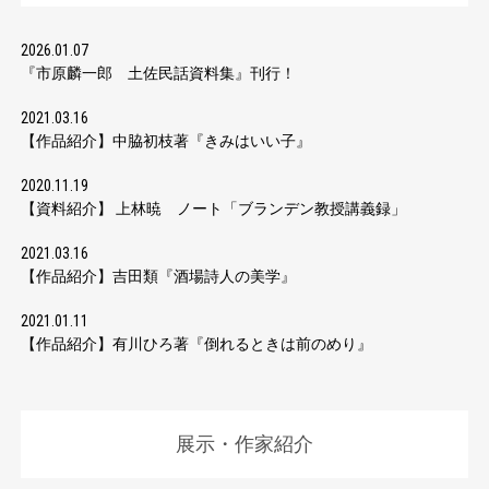
2026.01.07
『市原麟一郎 土佐民話資料集』刊行！
2021.03.16
【作品紹介】中脇初枝著『きみはいい子』
2020.11.19
【資料紹介】 上林暁 ノート「ブランデン教授講義録」
2021.03.16
【作品紹介】吉田類『酒場詩人の美学』
2021.01.11
【作品紹介】有川ひろ著『倒れるときは前のめり』
展示・作家紹介